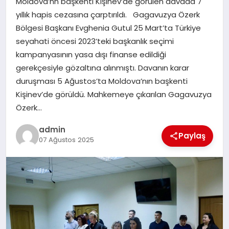
Moldova’nn başkenti Kişinev’de görülen davada 7
yıllık hapis cezasına çarptırıldı. Gagavuzya Özerk
EĞITIM
Bölgesi Başkanı Evghenia Gutul 25 Mart’ta Türkiye
seyahati öncesi 2023’teki başkanlık seçimi
TEKNOLOJI
kampanyasının yasa dışı finanse edildiği
gerekçesiyle gözaltına alınmıştı. Davanın karar
duruşması 5 Ağustos’ta Moldova’nın başkenti
Kişinev’de görüldü. Mahkemeye çıkarılan Gagavuzya
Özerk…
admin
Paylaş
07 Ağustos 2025