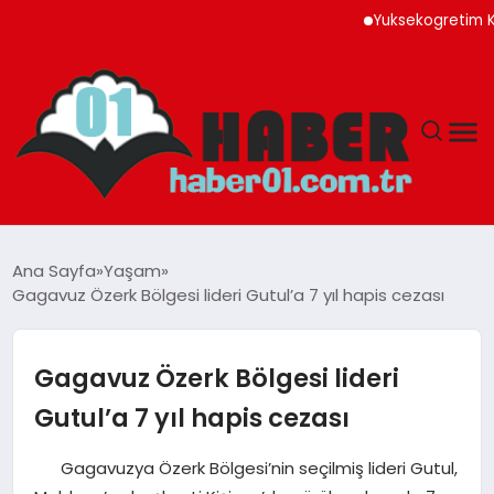
Yuksekogretim Kurulunda
ANASAYFA
Ana Sayfa
Yaşam
Gagavuz Özerk Bölgesi lideri Gutul’a 7 yıl hapis cezası
ADANA
YAŞAM
Gagavuz Özerk Bölgesi lideri
Gutul’a 7 yıl hapis cezası
GÜNDEM
Gagavuzya Özerk Bölgesi’nin seçilmiş lideri Gutul,
MAGAZIN