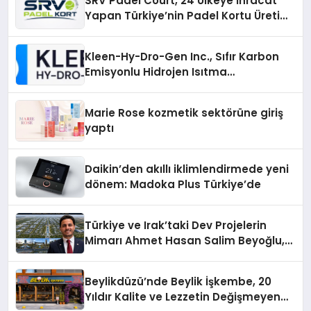
SRV Padel Court, 24 Ülkeye İhracat
Yapan Türkiye’nin Padel Kortu Üretim
Gücü
Kleen-Hy-Dro-Gen Inc., Sıfır Karbon
Emisyonlu Hidrojen Isıtma
Teknolojisinde ISO ve TSSA
Düzenleyici Onaylarını Aldı
Marie Rose kozmetik sektörüne giriş
yaptı
Daikin’den akıllı iklimlendirmede yeni
dönem: Madoka Plus Türkiye’de
Türkiye ve Irak’taki Dev Projelerin
Mimarı Ahmet Hasan Salim Beyoğlu,
10 Milyon Metrekarelik “Al Yusuf
Holding Industrial City” Projesini
Beylikdüzü’nde Beylik İşkembe, 20
Hayata Geçirecek
Yıldır Kalite ve Lezzetin Değişmeyen