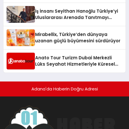
Adresi
İş İnsanı Seyithan Hanoğlu Türkiye’yi
Uluslararası Arenada Tanıtmayı
Hedefliyor
Mirabellix, Türkiye’den dünyaya
uzanan güçlü büyümesini sürdürüyor
Anato Tour Turizm Dubai Merkezli
Lüks Seyahat Hizmetleriyle Küresel
Turizmde Öne Çıkıyor
Adana'da Haberin Doğru Adresi