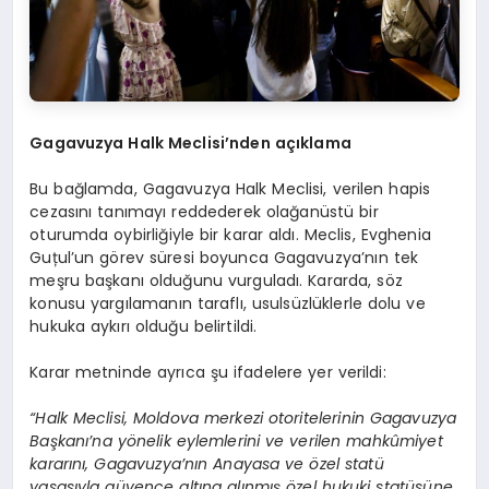
Gagavuzya Halk Meclisi
’
nden a
çı
klama
Bu bağlamda, Gagavuzya Halk Meclisi, verilen hapis
cezasını tanımayı reddederek olağanüstü bir
oturumda oybirliğiyle bir karar aldı. Meclis, Evghenia
Guțul’un görev süresi boyunca Gagavuzya’nın tek
meşru başkanı olduğunu vurguladı. Kararda, söz
konusu yargılamanın taraflı, usulsüzlüklerle dolu ve
hukuka aykırı olduğu belirtildi.
Karar metninde ayrıca şu ifadelere yer verildi:
“Halk Meclisi, Moldova merkezi otoritelerinin Gagavuzya
Başkanı’na yönelik eylemlerini ve verilen mahkûmiyet
kararını, Gagavuzya’nın Anayasa ve özel statü
yasasıyla güvence altına alınmış özel hukuki statüsüne