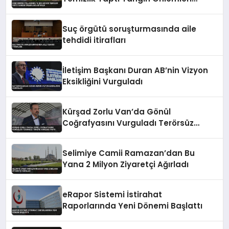
Artırıldı
Suç örgütü soruşturmasında aile
tehdidi itirafları
İletişim Başkanı Duran AB’nin Vizyon
Eksikliğini Vurguladı
Kürşad Zorlu Van’da Gönül
Coğrafyasını Vurguladı Terörsüz
Türkiye Vurgusu Yaptı
Selimiye Camii Ramazan’dan Bu
Yana 2 Milyon Ziyaretçi Ağırladı
eRapor Sistemi İstirahat
Raporlarında Yeni Dönemi Başlattı