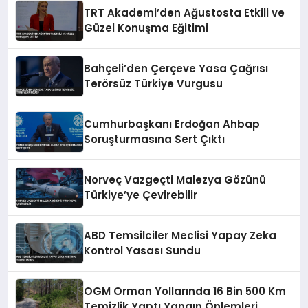
TRT Akademi’den Ağustosta Etkili ve
Güzel Konuşma Eğitimi
Bahçeli’den Çerçeve Yasa Çağrısı
Terörsüz Türkiye Vurgusu
Cumhurbaşkanı Erdoğan Ahbap
Soruşturmasına Sert Çıktı
Norveç Vazgeçti Malezya Gözünü
Türkiye’ye Çevirebilir
ABD Temsilciler Meclisi Yapay Zeka
Kontrol Yasası Sundu
OGM Orman Yollarında 16 Bin 500 Km
Temizlik Yaptı Yangın Önlemleri