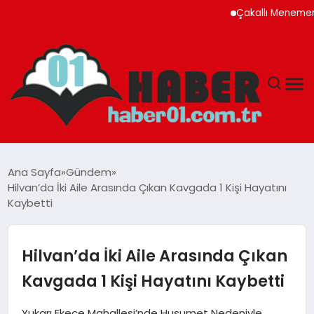
Çakallı Menemeni Rehbe
ANASAYFA
Ana Sayfa
Gündem
Hilvan’da İki Aile Arasında Çıkan Kavgada 1 Kişi Hayatını
ADANA
Kaybetti
YAŞAM
Hilvan’da İki Aile Arasında Çıkan
GÜNDEM
Kavgada 1 Kişi Hayatını Kaybetti
MAGAZIN
Yukarı Ekece Mahallesi’nde Husumet Nedeniyle