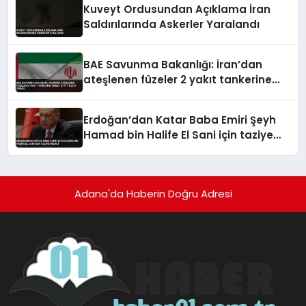
Kuveyt Ordusundan Açıklama İran
Saldırılarında Askerler Yaralandı
BAE Savunma Bakanlığı: İran’dan
ateşlenen füzeler 2 yakıt tankerine
isabet etti 1 ölü 8 yaralı
Erdoğan’dan Katar Baba Emiri Şeyh
Hamad bin Halife El Sani için taziye
mesajı
Adana'da Haberin Doğru Adresi