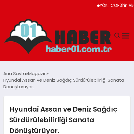
YÖK, ‘COP31’in Akademi
ANASAYFA
Ana Sayfa
Magazin
Hyundai Assan ve Deniz Sağdıç Sürdürülebilirliği Sanata
ADANA
Dönüştürüyor.
YAŞAM
Hyundai Assan ve Deniz Sağdıç
GÜNDEM
Sürdürülebilirliği Sanata
Dönüştürüyor.
MAGAZIN