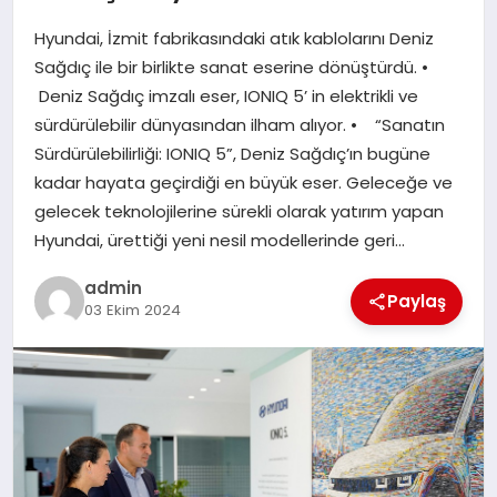
Hyundai, İzmit fabrikasındaki atık kablolarını Deniz
EĞITIM
Sağdıç ile bir birlikte sanat eserine dönüştürdü. •
Deniz Sağdıç imzalı eser, IONIQ 5’ in elektrikli ve
TEKNOLOJI
sürdürülebilir dünyasından ilham alıyor. • “Sanatın
Sürdürülebilirliği: IONIQ 5”, Deniz Sağdıç’ın bugüne
kadar hayata geçirdiği en büyük eser. Geleceğe ve
gelecek teknolojilerine sürekli olarak yatırım yapan
Hyundai, ürettiği yeni nesil modellerinde geri…
admin
Paylaş
03 Ekim 2024