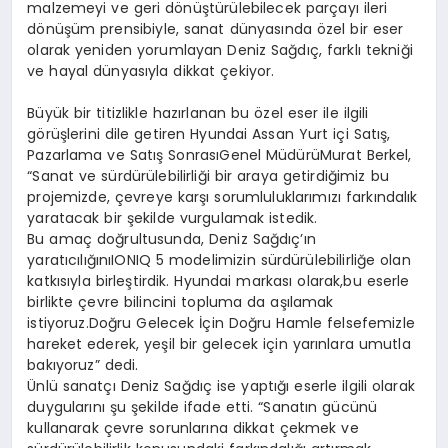
malzemeyi ve geri dönüştürülebilecek parçayı ileri
dönüşüm prensibiyle, sanat dünyasında özel bir eser
olarak yeniden yorumlayan Deniz Sağdıç, farklı tekniği
ve hayal dünyasıyla dikkat çekiyor.
Büyük bir titizlikle hazırlanan bu özel eser ile ilgili
görüşlerini dile getiren Hyundai Assan Yurt içi Satış,
Pazarlama ve Satış SonrasıGenel MüdürüMurat Berkel,
“Sanat ve sürdürülebilirliği bir araya getirdiğimiz bu
projemizde, çevreye karşı sorumluluklarımızı farkındalık
yaratacak bir şekilde vurgulamak istedik.
Bu amaç doğrultusunda, Deniz Sağdıç’ın
yaratıcılığınıIONIQ 5 modelimizin sürdürülebilirliğe olan
katkısıyla birleştirdik. Hyundai markası olarak,bu eserle
birlikte çevre bilincini topluma da aşılamak
istiyoruz.Doğru Gelecek İçin Doğru Hamle felsefemizle
hareket ederek, yeşil bir gelecek için yarınlara umutla
bakıyoruz” dedi.
Ünlü sanatçı Deniz Sağdıç ise yaptığı eserle ilgili olarak
duygularını şu şekilde ifade etti. “Sanatın gücünü
kullanarak çevre sorunlarına dikkat çekmek ve