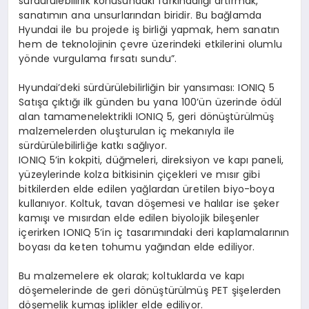
sürdürülebilirlik konusundaki farkındalığı artırmak,
sanatımın ana unsurlarından biridir. Bu bağlamda
Hyundai ile bu projede iş birliği yapmak, hem sanatın
hem de teknolojinin çevre üzerindeki etkilerini olumlu
yönde vurgulama fırsatı sundu”.
Hyundai’deki sürdürülebilirliğin bir yansıması: IONIQ 5
Satışa çıktığı ilk günden bu yana 100’ün üzerinde ödül
alan tamamenelektrikli IONIQ 5, geri dönüştürülmüş
malzemelerden oluşturulan iç mekanıyla ile
sürdürülebilirliğe katkı sağlıyor.
IONIQ 5’in kokpiti, düğmeleri, direksiyon ve kapı paneli,
yüzeylerinde kolza bitkisinin çiçekleri ve mısır gibi
bitkilerden elde edilen yağlardan üretilen biyo-boya
kullanıyor. Koltuk, tavan döşemesi ve halılar ise şeker
kamışı ve mısırdan elde edilen biyolojik bileşenler
içerirken IONIQ 5’in iç tasarımındaki deri kaplamalarının
boyası da keten tohumu yağından elde ediliyor.
Bu malzemelere ek olarak; koltuklarda ve kapı
döşemelerinde de geri dönüştürülmüş PET şişelerden
döşemelik kumaş iplikler elde ediliyor.