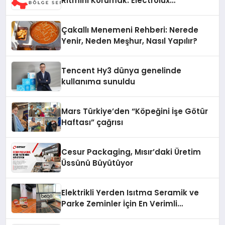
Ritmini Korumak: Electrolux
Cihazlarında Dürüst Teknik Destek
Deneyimi
Çakallı Menemeni Rehberi: Nerede
Yenir, Neden Meşhur, Nasıl Yapılır?
Tencent Hy3 dünya genelinde
kullanıma sunuldu
Mars Türkiye’den “Köpeğini İşe Götür
Haftası” çağrısı
Cesur Packaging, Mısır’daki Üretim
Üssünü Büyütüyor
Elektrikli Yerden Isıtma Seramik ve
Parke Zeminler İçin En Verimli
Çözümler