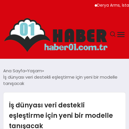
Derya Arms, İstanbul P
ANASAYFA
Ana Sayfa
Yaşam
İş dünyası veri destekli eşleştirme için yeni bir modelle
ADANA
tanışacak
YAŞAM
İş dünyası veri destekli
GÜNDEM
eşleştirme için yeni bir modelle
tanışacak
MAGAZIN