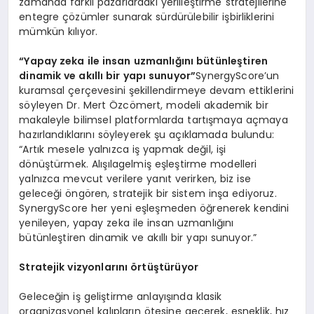
zamanda farklı pazarlardaki yerlileştirme stratejilerine
entegre çözümler sunarak sürdürülebilir işbirliklerini
mümkün kılıyor.
“Yapay zeka ile insan uzmanlığını bütünleştiren
dinamik ve akıllı bir yapı sunuyor”
SynergyScore’un
kuramsal çerçevesini şekillendirmeye devam ettiklerini
söyleyen Dr. Mert Özcömert, modeli akademik bir
makaleyle bilimsel platformlarda tartışmaya açmaya
hazırlandıklarını söyleyerek şu açıklamada bulundu:
“Artık mesele yalnızca iş yapmak değil, işi
dönüştürmek. Alışılagelmiş eşleştirme modelleri
yalnızca mevcut verilere yanıt verirken, biz ise
geleceği öngören, stratejik bir sistem inşa ediyoruz.
SynergyScore her yeni eşleşmeden öğrenerek kendini
yenileyen, yapay zeka ile insan uzmanlığını
bütünleştiren dinamik ve akıllı bir yapı sunuyor.”
Stratejik vizyonlarını örtüştürüyor
Geleceğin iş geliştirme anlayışında klasik
organizasyonel kalıpların ötesine geçerek, esneklik, hız