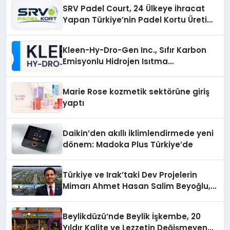
SRV Padel Court, 24 Ülkeye İhracat
Yapan Türkiye’nin Padel Kortu Üretim
Gücü
Kleen-Hy-Dro-Gen Inc., Sıfır Karbon
Emisyonlu Hidrojen Isıtma
Teknolojisinde ISO ve TSSA
Düzenleyici Onaylarını Aldı
Marie Rose kozmetik sektörüne giriş
yaptı
Daikin’den akıllı iklimlendirmede yeni
dönem: Madoka Plus Türkiye’de
Türkiye ve Irak’taki Dev Projelerin
Mimarı Ahmet Hasan Salim Beyoğlu,
10 Milyon Metrekarelik “Al Yusuf
Holding Industrial City” Projesini
Beylikdüzü’nde Beylik İşkembe, 20
Hayata Geçirecek
Yıldır Kalite ve Lezzetin Değişmeyen