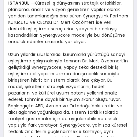
İSTANBUL
—
Küresel iş dünyasının stratejik ortaklıklar,
planlama, analiz ve vizyon gerektiren yapılar olarak
yeniden tanımlandığını öne süren SynergyLink Partners
Kurucusu ve CEO’su Dr. Mert Özcömert ise veri
destekli eşleştirme süreçlerine yepyeni bir anlayış
kazandırdıkları SynergyScore modeliyle bu dönüşüme
öncülük edenler arasında yer alıyor.
Uzun yıllardır uluslararası kurumlarla yürüttüğü sanayi
eşleştirme çalışmalarıyla tanınan Dr. Mert Özcömert’in
geliştirdiği SynergyScore, yapay zeka destekli bir iş
eşleştirme altyapısını uzman danışmanlık süreciyle
birleştiren hibrit bir sistem olarak öne çıkıyor. Bu
model, şirketlerin stratejik vizyonlarını, hedef
pazarlarını ve kültürel uyum potansiyellerini analiz
ederek tahmine dayalı bir ‘uyum skoru’ oluşturuyor.
Başlangıçta ABD, Avrupa ve Ortadoğu’daki üretici ve
alıcı ağlarına yoğunlaşsa da, sistem farklı kıtalarda
faaliyet gösterenler için de uygulanabilir ve esnek
yapısıyla fark yaratıyor. SynergyScore, yalnızca küresel
tedarik zincirlerini güçlendirmekle kalmıyor, aynı