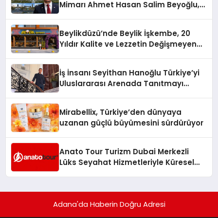
Mimarı Ahmet Hasan Salim Beyoğlu,
10 Milyon Metrekarelik “Al Yusuf
Holding Industrial City” Projesini
Beylikdüzü’nde Beylik İşkembe, 20
Hayata Geçirecek
Yıldır Kalite ve Lezzetin Değişmeyen
Adresi
İş İnsanı Seyithan Hanoğlu Türkiye’yi
Uluslararası Arenada Tanıtmayı
Hedefliyor
Mirabellix, Türkiye’den dünyaya
uzanan güçlü büyümesini sürdürüyor
Anato Tour Turizm Dubai Merkezli
Lüks Seyahat Hizmetleriyle Küresel
Turizmde Öne Çıkıyor
Adana'da Haberin Doğru Adresi