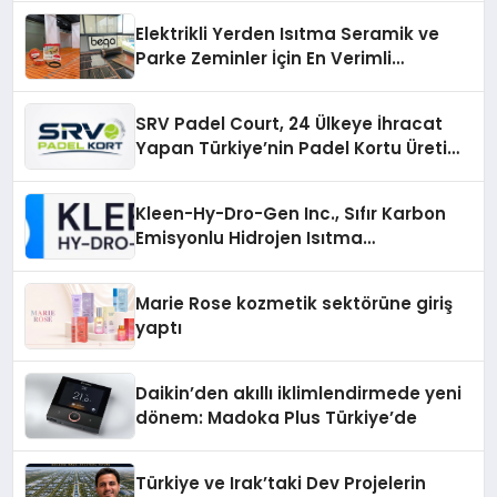
Elektrikli Yerden Isıtma Seramik ve
Parke Zeminler İçin En Verimli
Çözümler
SRV Padel Court, 24 Ülkeye İhracat
Yapan Türkiye’nin Padel Kortu Üretim
Gücü
Kleen-Hy-Dro-Gen Inc., Sıfır Karbon
Emisyonlu Hidrojen Isıtma
Teknolojisinde ISO ve TSSA
Düzenleyici Onaylarını Aldı
Marie Rose kozmetik sektörüne giriş
yaptı
Daikin’den akıllı iklimlendirmede yeni
dönem: Madoka Plus Türkiye’de
Türkiye ve Irak’taki Dev Projelerin