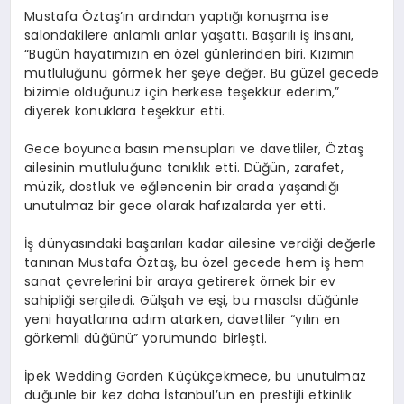
Mustafa Öztaş’ın ardından yaptığı konuşma ise
salondakilere anlamlı anlar yaşattı. Başarılı iş insanı,
“Bugün hayatımızın en özel günlerinden biri. Kızımın
mutluluğunu görmek her şeye değer. Bu güzel gecede
bizimle olduğunuz için herkese teşekkür ederim,”
diyerek konuklara teşekkür etti.
Gece boyunca basın mensupları ve davetliler, Öztaş
ailesinin mutluluğuna tanıklık etti. Düğün, zarafet,
müzik, dostluk ve eğlencenin bir arada yaşandığı
unutulmaz bir gece olarak hafızalarda yer etti.
İş dünyasındaki başarıları kadar ailesine verdiği değerle
tanınan Mustafa Öztaş, bu özel gecede hem iş hem
sanat çevrelerini bir araya getirerek örnek bir ev
sahipliği sergiledi. Gülşah ve eşi, bu masalsı düğünle
yeni hayatlarına adım atarken, davetliler “yılın en
görkemli düğünü” yorumunda birleşti.
İpek Wedding Garden Küçükçekmece, bu unutulmaz
düğünle bir kez daha İstanbul’un en prestijli etkinlik