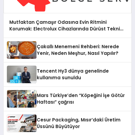
Mutfaktan Çamaşır Odasına Evin Ritmini
Korumak: Electrolux Cihazlarında Dürüst Teknik
Destek Deneyimi
Çakallı Menemeni Rehberi: Nerede
Yenir, Neden Meşhur, Nasıl Yapılır?
Tencent Hy3 dünya genelinde
kullanıma sunuldu
Mars Türkiye’den “Köpeğini İşe Götür
Haftası” çağrısı
Cesur Packaging, Mısır’daki Üretim
Üssünü Büyütüyor