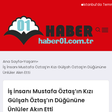
İstanbul’da Temmuz Ayı F
ANASAYFA
Ana Sayfa
Yaşam
İş İnsanı Mustafa Öztaş’ın Kızı Gülşah Öztaş’ın Düğününe
ADANA
Ünlüler Akın Etti
YAŞAM
İş İnsanı Mustafa Öztaş’ın Kızı
GÜNDEM
Gülşah Öztaş’ın Düğününe
Ünlüler Akın Etti
MAGAZIN