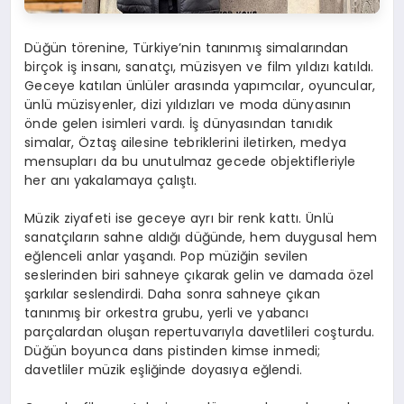
Düğün törenine, Türkiye’nin tanınmış simalarından
birçok iş insanı, sanatçı, müzisyen ve film yıldızı katıldı.
Geceye katılan ünlüler arasında yapımcılar, oyuncular,
ünlü müzisyenler, dizi yıldızları ve moda dünyasının
önde gelen isimleri vardı. İş dünyasından tanıdık
simalar, Öztaş ailesine tebriklerini iletirken, medya
mensupları da bu unutulmaz gecede objektifleriyle
her anı yakalamaya çalıştı.
Müzik ziyafeti ise geceye ayrı bir renk kattı. Ünlü
sanatçıların sahne aldığı düğünde, hem duygusal hem
eğlenceli anlar yaşandı. Pop müziğin sevilen
seslerinden biri sahneye çıkarak gelin ve damada özel
şarkılar seslendirdi. Daha sonra sahneye çıkan
tanınmış bir orkestra grubu, yerli ve yabancı
parçalardan oluşan repertuvarıyla davetlileri coşturdu.
Düğün boyunca dans pistinden kimse inmedi;
davetliler müzik eşliğinde doyasıya eğlendi.