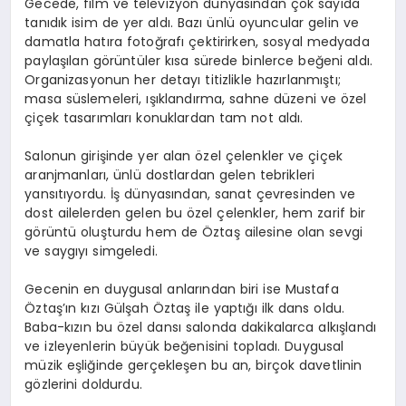
Gecede, film ve televizyon dünyasından çok sayıda
tanıdık isim de yer aldı. Bazı ünlü oyuncular gelin ve
damatla hatıra fotoğrafı çektirirken, sosyal medyada
paylaşılan görüntüler kısa sürede binlerce beğeni aldı.
Organizasyonun her detayı titizlikle hazırlanmıştı;
masa süslemeleri, ışıklandırma, sahne düzeni ve özel
çiçek tasarımları konuklardan tam not aldı.
Salonun girişinde yer alan özel çelenkler ve çiçek
aranjmanları, ünlü dostlardan gelen tebrikleri
yansıtıyordu. İş dünyasından, sanat çevresinden ve
dost ailelerden gelen bu özel çelenkler, hem zarif bir
görüntü oluşturdu hem de Öztaş ailesine olan sevgi
ve saygıyı simgeledi.
Gecenin en duygusal anlarından biri ise Mustafa
Öztaş’ın kızı Gülşah Öztaş ile yaptığı ilk dans oldu.
Baba-kızın bu özel dansı salonda dakikalarca alkışlandı
ve izleyenlerin büyük beğenisini topladı. Duygusal
müzik eşliğinde gerçekleşen bu an, birçok davetlinin
gözlerini doldurdu.