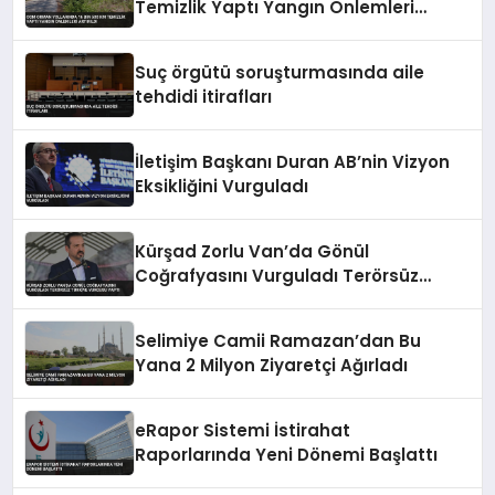
Temizlik Yaptı Yangın Önlemleri
Artırıldı
Suç örgütü soruşturmasında aile
tehdidi itirafları
İletişim Başkanı Duran AB’nin Vizyon
Eksikliğini Vurguladı
Kürşad Zorlu Van’da Gönül
Coğrafyasını Vurguladı Terörsüz
Türkiye Vurgusu Yaptı
Selimiye Camii Ramazan’dan Bu
Yana 2 Milyon Ziyaretçi Ağırladı
eRapor Sistemi İstirahat
Raporlarında Yeni Dönemi Başlattı