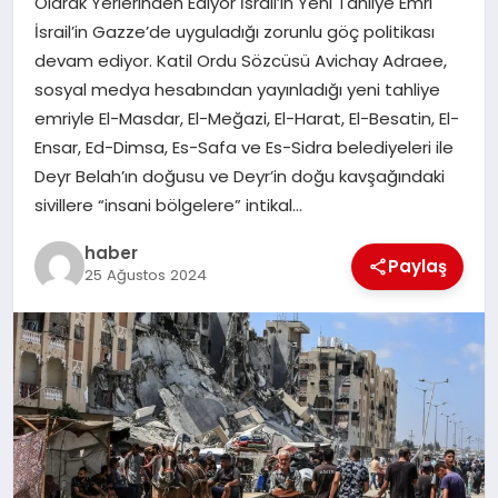
Olarak Yerlerinden Ediyor İsrail’in Yeni Tahliye Emri
İsrail’in Gazze’de uyguladığı zorunlu göç politikası
EĞITIM
devam ediyor. Katil Ordu Sözcüsü Avichay Adraee,
sosyal medya hesabından yayınladığı yeni tahliye
TEKNOLOJI
emriyle El-Masdar, El-Meğazi, El-Harat, El-Besatin, El-
Ensar, Ed-Dimsa, Es-Safa ve Es-Sidra belediyeleri ile
Deyr Belah’ın doğusu ve Deyr’in doğu kavşağındaki
sivillere “insani bölgelere” intikal…
haber
Paylaş
25 Ağustos 2024