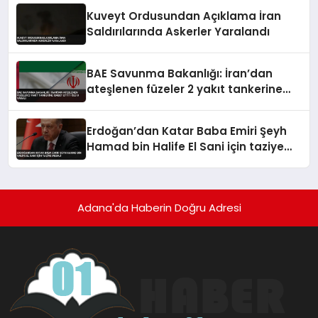
Kuveyt Ordusundan Açıklama İran
Saldırılarında Askerler Yaralandı
BAE Savunma Bakanlığı: İran’dan
ateşlenen füzeler 2 yakıt tankerine
isabet etti 1 ölü 8 yaralı
Erdoğan’dan Katar Baba Emiri Şeyh
Hamad bin Halife El Sani için taziye
mesajı
Adana'da Haberin Doğru Adresi