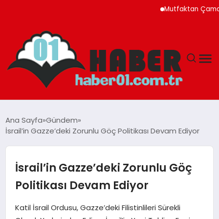
Mutfaktan Çamaşır Oda
ANASAYFA
Ana Sayfa
Gündem
İsrail’in Gazze’deki Zorunlu Göç Politikası Devam Ediyor
ADANA
YAŞAM
İsrail’in Gazze’deki Zorunlu Göç
Politikası Devam Ediyor
GÜNDEM
Katil İsrail Ordusu, Gazze’deki Filistinlileri Sürekli
MAGAZIN