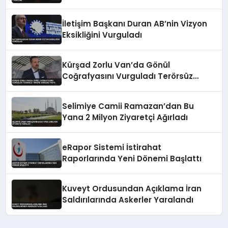
İletişim Başkanı Duran AB’nin Vizyon
Eksikliğini Vurguladı
Kürşad Zorlu Van’da Gönül
Coğrafyasını Vurguladı Terörsüz
Türkiye Vurgusu Yaptı
Selimiye Camii Ramazan’dan Bu
Yana 2 Milyon Ziyaretçi Ağırladı
eRapor Sistemi İstirahat
Raporlarında Yeni Dönemi Başlattı
Kuveyt Ordusundan Açıklama İran
Saldırılarında Askerler Yaralandı