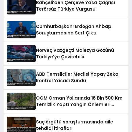
Bahçeli’den Çerçeve Yasa Çağrısı
Terörsüz Türkiye Vurgusu
Cumhurbaşkanı Erdoğan Ahbap
Soruşturmasına Sert Çıktı
Norveç Vazgeçti Malezya Gözünü
Türkiye’ye Çevirebilir
ABD Temsilciler Meclisi Yapay Zeka
Kontrol Yasası Sundu
OGM Orman Yollarında 16 Bin 500 Km
Temizlik Yaptı Yangın Önlemleri
Artırıldı
Suç örgütü soruşturmasında aile
tehdidi itirafları