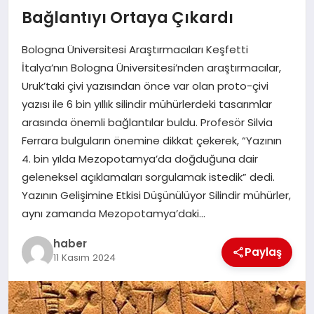
Bağlantıyı Ortaya Çıkardı
EĞITIM
Bologna Üniversitesi Araştırmacıları Keşfetti
TEKNOLOJI
İtalya’nın Bologna Üniversitesi’nden araştırmacılar,
Uruk’taki çivi yazısından önce var olan proto-çivi
yazısı ile 6 bin yıllık silindir mühürlerdeki tasarımlar
arasında önemli bağlantılar buldu. Profesör Silvia
Ferrara bulguların önemine dikkat çekerek, “Yazının
4. bin yılda Mezopotamya’da doğduğuna dair
geleneksel açıklamaları sorgulamak istedik” dedi.
Yazının Gelişimine Etkisi Düşünülüyor Silindir mühürler,
aynı zamanda Mezopotamya’daki…
haber
Paylaş
11 Kasım 2024