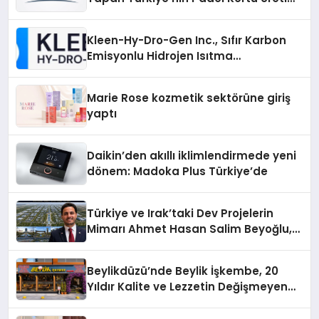
Gücü
Kleen-Hy-Dro-Gen Inc., Sıfır Karbon
Emisyonlu Hidrojen Isıtma
Teknolojisinde ISO ve TSSA
Düzenleyici Onaylarını Aldı
Marie Rose kozmetik sektörüne giriş
yaptı
Daikin’den akıllı iklimlendirmede yeni
dönem: Madoka Plus Türkiye’de
Türkiye ve Irak’taki Dev Projelerin
Mimarı Ahmet Hasan Salim Beyoğlu,
10 Milyon Metrekarelik “Al Yusuf
Holding Industrial City” Projesini
Beylikdüzü’nde Beylik İşkembe, 20
Hayata Geçirecek
Yıldır Kalite ve Lezzetin Değişmeyen
Adresi