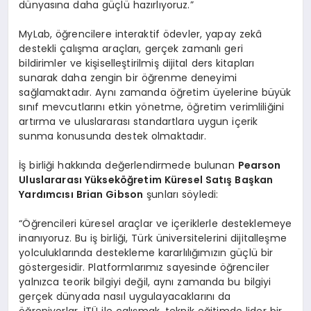
dünyasına daha güçlü hazırlıyoruz.”
MyLab, öğrencilere interaktif ödevler, yapay zekâ
destekli çalışma araçları, gerçek zamanlı geri
bildirimler ve kişiselleştirilmiş dijital ders kitapları
sunarak daha zengin bir öğrenme deneyimi
sağlamaktadır. Aynı zamanda öğretim üyelerine büyük
sınıf mevcutlarını etkin yönetme, öğretim verimliliğini
artırma ve uluslararası standartlara uygun içerik
sunma konusunda destek olmaktadır.
İş birliği hakkında değerlendirmede bulunan
Pearson
Uluslararas
ı Yü
ksek
öğ
retim K
ü
resel Sat
ış
Ba
ş
kan
Yard
ı
mc
ı
s
ı
Brian Gibson
şunları söyledi:
“Öğrencileri küresel araçlar ve içeriklerle desteklemeye
inanıyoruz. Bu iş birliği, Türk üniversitelerini dijitalleşme
yolculuklarında destekleme kararlılığımızın güçlü bir
göstergesidir. Platformlarımız sayesinde öğrenciler
yalnızca teorik bilgiyi değil, aynı zamanda bu bilgiyi
gerçek dünyada nasıl uygulayacaklarını da
öğreniyorlar. İTÜ ile çalışmak, teknik eğitimde lider bir