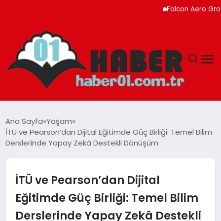
Falcon Aero Group, Küre
ANASAYFA
Ana Sayfa
Yaşam
İTÜ ve Pearson’dan Dijital Eğitimde Güç Birliği: Temel Bilim
ADANA
Derslerinde Yapay Zekâ Destekli Dönüşüm
YAŞAM
İTÜ ve Pearson’dan Dijital
GÜNDEM
Eğitimde Güç Birliği: Temel Bilim
Derslerinde Yapay Zekâ Destekli
MAGAZIN