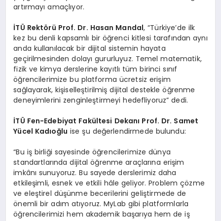
artırmayı amaçlıyor.
İ
T
Ü
Rekt
ö
r
ü
Prof. Dr. Hasan Mandal
, “Türkiye’de ilk
kez bu denli kapsamlı bir öğrenci kitlesi tarafından aynı
anda kullanılacak bir dijital sistemin hayata
geçirilmesinden dolayı gururluyuz. Temel matematik,
fizik ve kimya derslerine kayıtlı tüm birinci sınıf
öğrencilerimize bu platforma ücretsiz erişim
sağlayarak, kişiselleştirilmiş dijital destekle öğrenme
deneyimlerini zenginleştirmeyi hedefliyoruz” dedi.
İ
T
Ü
Fen-Edebiyat Fak
ü
ltesi Dekan
ı
Prof. Dr. Samet
Y
ü
cel Kad
ı
o
ğ
lu
ise şu değerlendirmede bulundu:
“Bu iş birliği sayesinde öğrencilerimize dünya
standartlarında dijital öğrenme araçlarına erişim
imkânı sunuyoruz. Bu sayede derslerimiz daha
etkileşimli, esnek ve etkili hâle geliyor. Problem çözme
ve eleştirel düşünme becerilerini geliştirmede de
önemli bir adım atıyoruz. MyLab gibi platformlarla
öğrencilerimizi hem akademik başarıya hem de iş