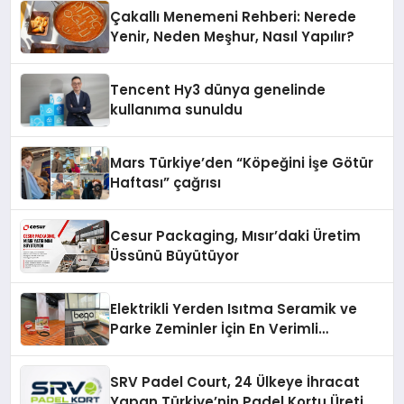
Deneyimi
Çakallı Menemeni Rehberi: Nerede
Yenir, Neden Meşhur, Nasıl Yapılır?
Tencent Hy3 dünya genelinde
kullanıma sunuldu
Mars Türkiye’den “Köpeğini İşe Götür
Haftası” çağrısı
Cesur Packaging, Mısır’daki Üretim
Üssünü Büyütüyor
Elektrikli Yerden Isıtma Seramik ve
Parke Zeminler İçin En Verimli
Çözümler
SRV Padel Court, 24 Ülkeye İhracat
Yapan Türkiye’nin Padel Kortu Üretim