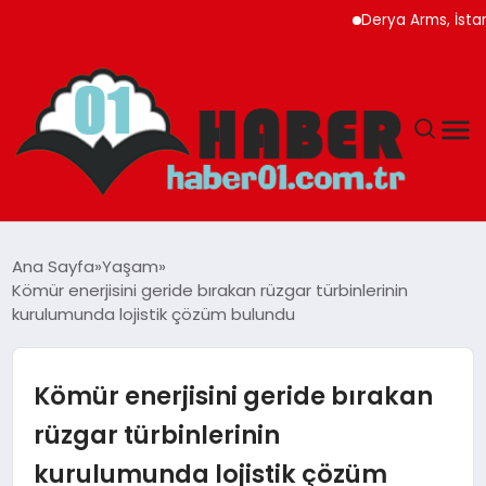
Derya Arms, İstanbul Proh
ANASAYFA
Ana Sayfa
Yaşam
Kömür enerjisini geride bırakan rüzgar türbinlerinin
ADANA
kurulumunda lojistik çözüm bulundu
YAŞAM
Kömür enerjisini geride bırakan
GÜNDEM
rüzgar türbinlerinin
kurulumunda lojistik çözüm
MAGAZIN