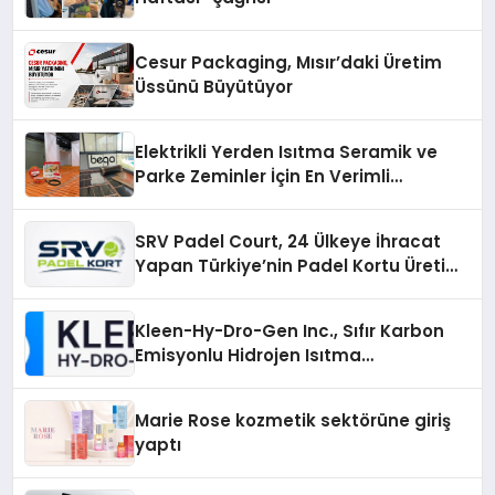
Cesur Packaging, Mısır’daki Üretim
Üssünü Büyütüyor
Elektrikli Yerden Isıtma Seramik ve
Parke Zeminler İçin En Verimli
Çözümler
SRV Padel Court, 24 Ülkeye İhracat
Yapan Türkiye’nin Padel Kortu Üretim
Gücü
Kleen-Hy-Dro-Gen Inc., Sıfır Karbon
Emisyonlu Hidrojen Isıtma
Teknolojisinde ISO ve TSSA
Düzenleyici Onaylarını Aldı
Marie Rose kozmetik sektörüne giriş
yaptı