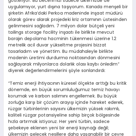
gösteriyor. Bu becerimizi sadece ülkemizde de
uygulamıyor, yurt dışına taşıyorum. Kanada menşeli bir
şirketin Afrika’daki Perkoa madeninde inşaat müdürü
olarak görev alarak projedeki kriz ortamının üstesinden
gelinmesini sağladım. 7 milyon dolar bütçeli yeni
tailings storage facility inşaatı ile birlikte mevcut
barajın depolama hacminin tükenmesi üzerine 1.2
metrelik acil duvar yükseltme projesini bizzat
tasarladım ve yönettim. Bu müdahaleyle birlikte
madenin üretimi durdurma noktasından dönmesini
sağlayarak milyonlarca dolarlık olası kaybı önledim”
diyerek değerlendirmelerini şöyle sonlandırdı:
“Temiz enerji ihtiyacının küresel ölçekte arttığı bu kritik
dönemde, en büyük sorumluluğumuz temiz havayı
korumak ve karbon salımını engellemek. Bu büyük
zorluğa karşı bir çözüm arayışı içinde hareket ederek,
rüzgar türbinlerinin sayısını ülkemizin yüksek rakımlı,
kaliteli rüzgar potansiyeline sahip birçok bölgesinde
hızla artırmak istiyoruz. Her yeni türbin, sadece
şebekeye eklenen yeni bir enerji kaynağı değil;
ülkemizin gelecek nesillere daha yaşanabilir bir çevre