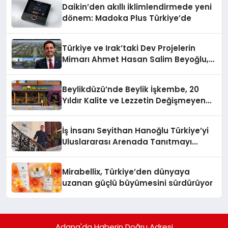
Daikin’den akıllı iklimlendirmede yeni
dönem: Madoka Plus Türkiye’de
Türkiye ve Irak’taki Dev Projelerin
Mimarı Ahmet Hasan Salim Beyoğlu,
10 Milyon Metrekarelik “Al Yusuf
Holding Industrial City” Projesini
Beylikdüzü’nde Beylik İşkembe, 20
Hayata Geçirecek
Yıldır Kalite ve Lezzetin Değişmeyen
Adresi
İş İnsanı Seyithan Hanoğlu Türkiye’yi
Uluslararası Arenada Tanıtmayı
Hedefliyor
Mirabellix, Türkiye’den dünyaya
uzanan güçlü büyümesini sürdürüyor
Adana'da Haberin Doğru Adresi