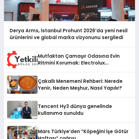
Derya Arms, İstanbul Prohunt 2026’da yeni nesil
ürünlerini ve global marka vizyonunu sergiledi
Mutfaktan Çamaşır Odasına Evin
Ritmini Korumak: Electrolux
Cihazlarında Dürüst Teknik Destek
Deneyimi
Çakallı Menemeni Rehberi: Nerede
Yenir, Neden Meşhur, Nasıl Yapılır?
Tencent Hy3 dünya genelinde
kullanıma sunuldu
Mars Türkiye’den “Köpeğini İşe Götür
Haftası” çağrısı