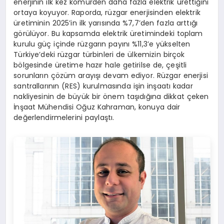
enerjinin ilk kez kömürden daha fazla elektrik ürettiğini
ortaya koyuyor. Raporda, rüzgar enerjisinden elektrik
üretiminin 2025’in ilk yarısında %7,7’den fazla arttığı
görülüyor. Bu kapsamda elektrik üretimindeki toplam
kurulu güç içinde rüzgarın payını %11,3’e yükselten
Türkiye’deki rüzgar türbinleri de ülkemizin birçok
bölgesinde üretime hazır hale getirilse de, çeşitli
sorunların çözüm arayışı devam ediyor. Rüzgar enerjisi
santrallarının (RES) kurulmasında işin inşaatı kadar
nakliyesinin de büyük bir önem taşıdığına dikkat çeken
İnşaat Mühendisi Oğuz Kahraman, konuya dair
değerlendirmelerini paylaştı.