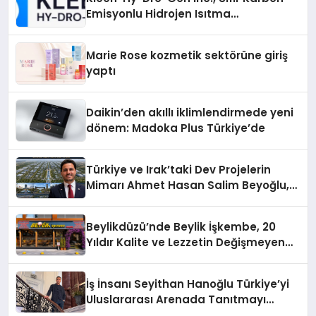
Emisyonlu Hidrojen Isıtma
Teknolojisinde ISO ve TSSA
Düzenleyici Onaylarını Aldı
Marie Rose kozmetik sektörüne giriş
yaptı
Daikin’den akıllı iklimlendirmede yeni
dönem: Madoka Plus Türkiye’de
Türkiye ve Irak’taki Dev Projelerin
Mimarı Ahmet Hasan Salim Beyoğlu,
10 Milyon Metrekarelik “Al Yusuf
Holding Industrial City” Projesini
Beylikdüzü’nde Beylik İşkembe, 20
Hayata Geçirecek
Yıldır Kalite ve Lezzetin Değişmeyen
Adresi
İş İnsanı Seyithan Hanoğlu Türkiye’yi
Uluslararası Arenada Tanıtmayı
Hedefliyor