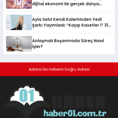
dijital ekonomi ile gerçek dünya
alışverişini bir araya getirmeyi
hedefliyor
Ayla Selvi Kendi Kaleminden Yedi
Şarkı Yayımladı: “Kayıp Kasetler 1” 31
Temmuz’da Çıktı
Anlaşmalı Boşanmada Süreç Nasıl
İşler?
Adana'da Haberin Doğru Adresi