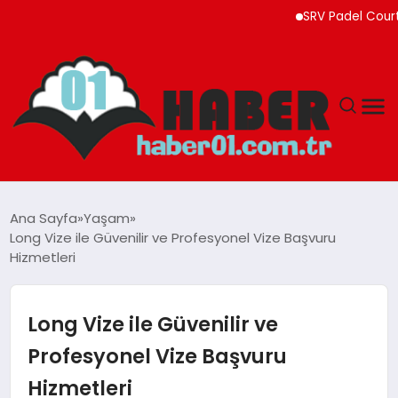
SRV Padel Court, 24 Ü
ANASAYFA
Ana Sayfa
Yaşam
Long Vize ile Güvenilir ve Profesyonel Vize Başvuru
ADANA
Hizmetleri
YAŞAM
Long Vize ile Güvenilir ve
GÜNDEM
Profesyonel Vize Başvuru
Hizmetleri
MAGAZIN