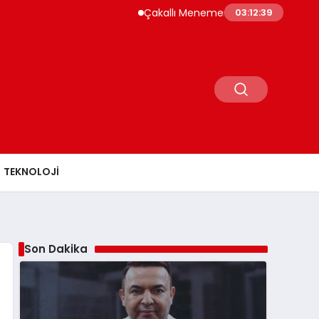
Çakallı Menemeni Rehberi: Nerede Yenir, Ne
03:12:40
TEKNOLOJI
Son Dakika