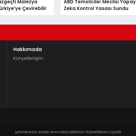
azgeçti Malezya
ABD Temsilciler Meclisi Yapay
rkiye’ye Çevirebilir
Zeka Kontrol Yasası Sundu
Hakkımızda
Künye
İletişim
şehirlerarası evden eve nakliyat
Mersin Haber
Mersin Lojistik