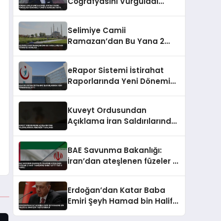
Coğrafyasını Vurguladı
Terörsüz Türkiye Vurgusu
Yaptı
Selimiye Camii
Ramazan’dan Bu Yana 2
Milyon Ziyaretçi Ağırladı
eRapor Sistemi İstirahat
Raporlarında Yeni Dönemi
Başlattı
Kuveyt Ordusundan
Açıklama İran Saldırılarında
Askerler Yaralandı
BAE Savunma Bakanlığı:
İran’dan ateşlenen füzeler 2
yakıt tankerine isabet etti 1
ölü 8 yaralı
Erdoğan’dan Katar Baba
Emiri Şeyh Hamad bin Halife
El Sani için taziye mesajı