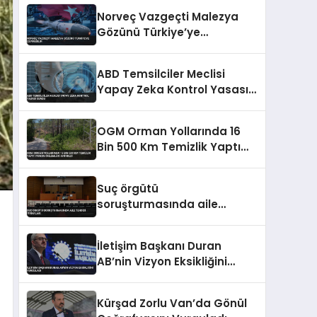
Norveç Vazgeçti Malezya
Gözünü Türkiye’ye
Çevirebilir
ABD Temsilciler Meclisi
Yapay Zeka Kontrol Yasası
Sundu
OGM Orman Yollarında 16
Bin 500 Km Temizlik Yaptı
Yangın Önlemleri Artırıldı
Suç örgütü
soruşturmasında aile
tehdidi itirafları
İletişim Başkanı Duran
AB’nin Vizyon Eksikliğini
Vurguladı
Kürşad Zorlu Van’da Gönül