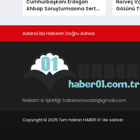
Cumhurbaşkanı Erdoğan
Norveç V
Ahbap Soruşturmasına Sert
Gözünü Tü
Çıktı
Adana'da Haberin Doğru Adresi
Reklam & İşbirliği:
habersonuclari@gmail.com
Copyright © 2025 Tüm hakları HABER 01 'de saklıdır.