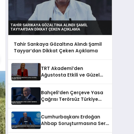
Tahir Sarıkaya Gözaltına Alındı Şamil
Tayyar’dan Dikkat Çeken Açıklama
TRT Akademi’den
Ağustosta Etkili ve Güzel
Konuşma Eğitimi
Bahçeli’den Çerçeve Yasa
Çağrısı Terörsüz Türkiye
Vurgusu
Cumhurbaşkanı Erdoğan
Ahbap Soruşturmasına Sert
Çıktı