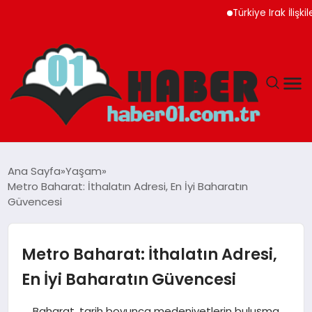
Türkiye Irak İlişkileri Yen
ANASAYFA
Ana Sayfa
Yaşam
Metro Baharat: İthalatın Adresi, En İyi Baharatın
ADANA
Güvencesi
YAŞAM
Metro Baharat: İthalatın Adresi,
GÜNDEM
En İyi Baharatın Güvencesi
MAGAZIN
Baharat, tarih boyunca medeniyetlerin buluşma