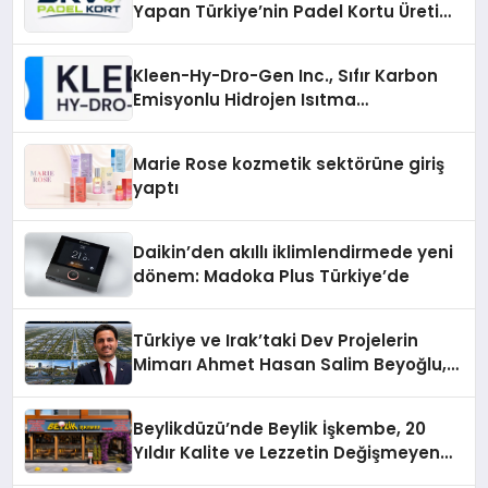
Yapan Türkiye’nin Padel Kortu Üretim
Gücü
Kleen-Hy-Dro-Gen Inc., Sıfır Karbon
Emisyonlu Hidrojen Isıtma
Teknolojisinde ISO ve TSSA
Düzenleyici Onaylarını Aldı
Marie Rose kozmetik sektörüne giriş
yaptı
Daikin’den akıllı iklimlendirmede yeni
dönem: Madoka Plus Türkiye’de
Türkiye ve Irak’taki Dev Projelerin
Mimarı Ahmet Hasan Salim Beyoğlu,
10 Milyon Metrekarelik “Al Yusuf
Holding Industrial City” Projesini
Beylikdüzü’nde Beylik İşkembe, 20
Hayata Geçirecek
Yıldır Kalite ve Lezzetin Değişmeyen
Adresi