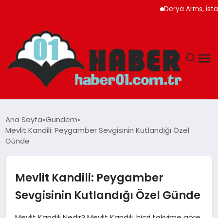
Derya Arms, İstanbul P
ANASAYFA
Ana Sayfa
Gündem
Mevlit Kandili: Peygamber Sevgisinin Kutlandığı Özel
ADANA
Günde
YAŞAM
Mevlit Kandili: Peygamber
GÜNDEM
Sevgisinin Kutlandığı Özel Günde
MAGAZIN
Mevlit Kandili Nedir? Mevlit Kandili, hicri takvime göre