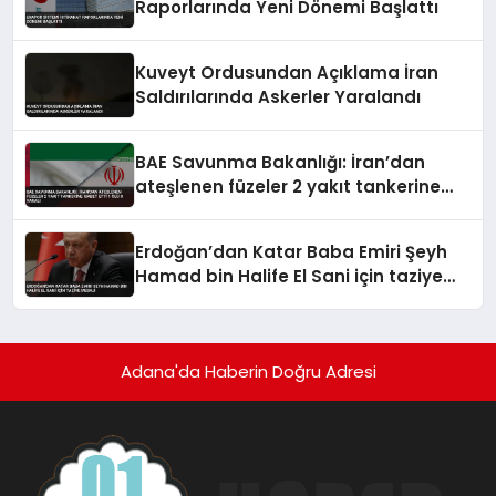
Raporlarında Yeni Dönemi Başlattı
Kuveyt Ordusundan Açıklama İran
Saldırılarında Askerler Yaralandı
BAE Savunma Bakanlığı: İran’dan
ateşlenen füzeler 2 yakıt tankerine
isabet etti 1 ölü 8 yaralı
Erdoğan’dan Katar Baba Emiri Şeyh
Hamad bin Halife El Sani için taziye
mesajı
Adana'da Haberin Doğru Adresi