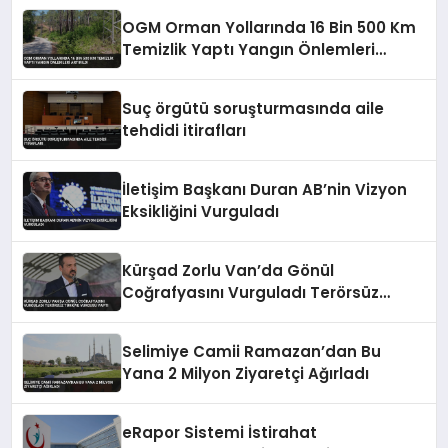
OGM Orman Yollarında 16 Bin 500 Km
Temizlik Yaptı Yangın Önlemleri
Artırıldı
Suç örgütü soruşturmasında aile
tehdidi itirafları
İletişim Başkanı Duran AB’nin Vizyon
Eksikliğini Vurguladı
Kürşad Zorlu Van’da Gönül
Coğrafyasını Vurguladı Terörsüz
Türkiye Vurgusu Yaptı
Selimiye Camii Ramazan’dan Bu
Yana 2 Milyon Ziyaretçi Ağırladı
eRapor Sistemi İstirahat