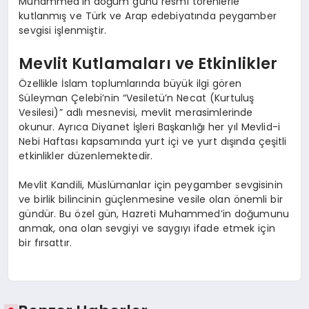
Muhammed’in doğum günü resmi törenlerle
kutlanmış ve Türk ve Arap edebiyatında peygamber
sevgisi işlenmiştir.
Mevlit Kutlamaları ve Etkinlikler
Özellikle İslam toplumlarında büyük ilgi gören
Süleyman Çelebi’nin “Vesiletü’n Necat (Kurtuluş
Vesilesi)” adlı mesnevisi, mevlit merasimlerinde
okunur. Ayrıca Diyanet İşleri Başkanlığı her yıl Mevlid-i
Nebi Haftası kapsamında yurt içi ve yurt dışında çeşitli
etkinlikler düzenlemektedir.
Mevlit Kandili, Müslümanlar için peygamber sevgisinin
ve birlik bilincinin güçlenmesine vesile olan önemli bir
gündür. Bu özel gün, Hazreti Muhammed’in doğumunu
anmak, ona olan sevgiyi ve saygıyı ifade etmek için
bir fırsattır.