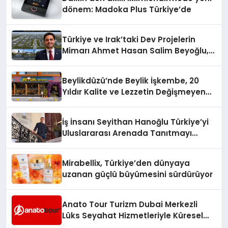
dönem: Madoka Plus Türkiye’de
Türkiye ve Irak’taki Dev Projelerin
Mimarı Ahmet Hasan Salim Beyoğlu,
10 Milyon Metrekarelik “Al Yusuf
Holding Industrial City” Projesini
Beylikdüzü’nde Beylik İşkembe, 20
Hayata Geçirecek
Yıldır Kalite ve Lezzetin Değişmeyen
Adresi
İş İnsanı Seyithan Hanoğlu Türkiye’yi
Uluslararası Arenada Tanıtmayı
Hedefliyor
Mirabellix, Türkiye’den dünyaya
uzanan güçlü büyümesini sürdürüyor
Anato Tour Turizm Dubai Merkezli
Lüks Seyahat Hizmetleriyle Küresel
Turizmde Öne Çıkıyor