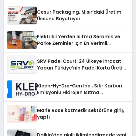
Cesur Packaging, Mısır’daki Üretim
Üssünü Büyütüyor
Elektrikli Yerden Isıtma Seramik ve
Parke Zeminler İçin En Verimli
Çözümler
SRV Padel Court, 24 Ülkeye İhracat
Yapan Türkiye’nin Padel Kortu Üretim
Gücü
Kleen-Hy-Dro-Gen Inc., Sıfır Karbon
Emisyonlu Hidrojen Isıtma
Teknolojisinde ISO ve TSSA
Düzenleyici Onaylarını Aldı
Marie Rose kozmetik sektörüne giriş
yaptı
Daikin’den akıllı iklimlendirmede yeni