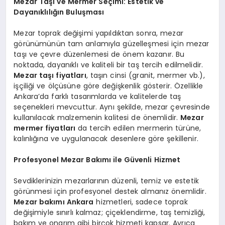
Mezar Taşı ve Mermer Seçimi: Estetik ve
Dayanıklılığın Buluşması
Mezar toprak değişimi yapıldıktan sonra, mezar
görünümünün tam anlamıyla güzelleşmesi için mezar
taşı ve çevre düzenlemesi de önem kazanır. Bu
noktada, dayanıklı ve kaliteli bir taş tercih edilmelidir.
Mezar taşı fiyatları
, taşın cinsi (granit, mermer vb.),
işçiliği ve ölçüsüne göre değişkenlik gösterir. Özellikle
Ankara’da farklı tasarımlarda ve kalitelerde taş
seçenekleri mevcuttur. Aynı şekilde, mezar çevresinde
kullanılacak malzemenin kalitesi de önemlidir.
Mezar
mermer fiyatları
da tercih edilen mermerin türüne,
kalınlığına ve uygulanacak desenlere göre şekillenir.
Profesyonel Mezar Bakımı ile Güvenli Hizmet
Sevdiklerinizin mezarlarının düzenli, temiz ve estetik
görünmesi için profesyonel destek almanız önemlidir.
Mezar bakımı Ankara
hizmetleri, sadece toprak
değişimiyle sınırlı kalmaz; çiçeklendirme, taş temizliği,
bakım ve onarım gibi birçok hizmeti kapsar. Ayrıca