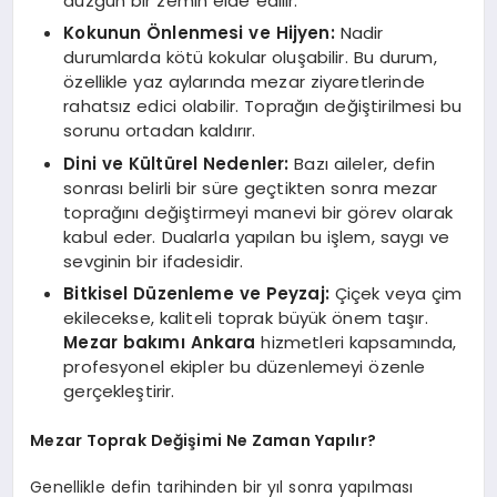
düzgün bir zemin elde edilir.
Kokunun Önlenmesi ve Hijyen:
Nadir
durumlarda kötü kokular oluşabilir. Bu durum,
özellikle yaz aylarında mezar ziyaretlerinde
rahatsız edici olabilir. Toprağın değiştirilmesi bu
sorunu ortadan kaldırır.
Dini ve Kültürel Nedenler:
Bazı aileler, defin
sonrası belirli bir süre geçtikten sonra mezar
toprağını değiştirmeyi manevi bir görev olarak
kabul eder. Dualarla yapılan bu işlem, saygı ve
sevginin bir ifadesidir.
Bitkisel Düzenleme ve Peyzaj:
Çiçek veya çim
ekilecekse, kaliteli toprak büyük önem taşır.
Mezar bakımı Ankara
hizmetleri kapsamında,
profesyonel ekipler bu düzenlemeyi özenle
gerçekleştirir.
Mezar Toprak Değişimi Ne Zaman Yapılır?
Genellikle defin tarihinden bir yıl sonra yapılması