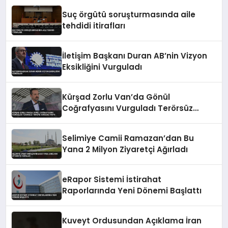
Suç örgütü soruşturmasında aile
tehdidi itirafları
İletişim Başkanı Duran AB’nin Vizyon
Eksikliğini Vurguladı
Kürşad Zorlu Van’da Gönül
Coğrafyasını Vurguladı Terörsüz
Türkiye Vurgusu Yaptı
Selimiye Camii Ramazan’dan Bu
Yana 2 Milyon Ziyaretçi Ağırladı
eRapor Sistemi İstirahat
Raporlarında Yeni Dönemi Başlattı
Kuveyt Ordusundan Açıklama İran