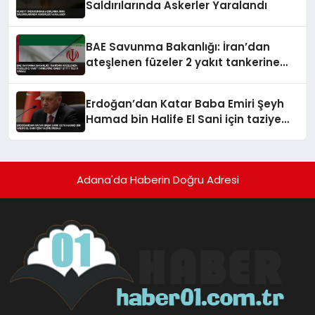
Saldırılarında Askerler Yaralandı
BAE Savunma Bakanlığı: İran’dan
ateşlenen füzeler 2 yakıt tankerine
isabet etti 1 ölü 8 yaralı
Erdoğan’dan Katar Baba Emiri Şeyh
Hamad bin Halife El Sani için taziye
mesajı
Adana'da Haberin Doğru Adresi