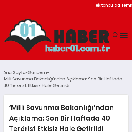
İstanbul’da Temmuz Ayı 
ANASAYFA
Ana Sayfa
Gündem
‘Milli Savunma Bakanlığı’ndan Açıklama: Son Bir Haftada
ADANA
40 Terörist Etkisiz Hale Getirildi
YAŞAM
‘Milli Savunma Bakanlığı’ndan
GÜNDEM
Açıklama: Son Bir Haftada 40
Terörist Etkisiz Hale Getirildi
MAGAZIN