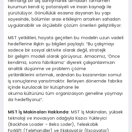
herhangi bir dış danışmanlık almadan tamamen
kurumun kendi iç potansiyeli ve insan kaynağı ile
yürütülüyor. Gönüllülük esasına dayanan bu yapı
sayesinde, bölümler arası etkileşim artarken sahadan
uygulanabilir ve ölçülebilir çözüm önerileri geliştiriliyor.
MST yetkilileri, hayata geçirilen bu modelin uzun vadeli
hedeflerine ilişkin şu bilgileri paylaştı: “Bu çalışmayı
sadece bir sosyal aktivite olarak değil, stratejik
bir gelişim modeli olarak görüyoruz. Amacımız, ‘Önce
kendimiz, sonra fabrikamız’ diyerek çalışanlarımızın
analitik düşünme ve problem çözme
yetkinliklerini artırmak, ardından bu kazanımları somut
iş sonuçlarına yansıtmaktır. İlerleyen dönemde fabrika
içinde kurulacak bir kütüphane ile
okuma kültürünü tüm organizasyon geneline yaymayı
da hedefliyoruz”.
MST İş Makinaları Hakkında:
MST İş Makinaları, yüksek
teknoloji ve inovasyon odağıyla Kazıcı Yükleyici
(Backhoe Loader – Beko Loder), Teleskobik
Forklift (Telehandler) ve Ekskavatör (Excavator)