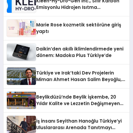
Kleen-Hy-Dro-Gen Inc., Sıfır Karbon
Emisyonlu Hidrojen Isıtma
Teknolojisinde ISO ve TSSA
Düzenleyici Onaylarını Aldı
Marie Rose kozmetik sektörüne giriş
yaptı
Daikin’den akıllı iklimlendirmede yeni
dönem: Madoka Plus Türkiye’de
Türkiye ve Irak’taki Dev Projelerin
Mimarı Ahmet Hasan Salim Beyoğlu,
10 Milyon Metrekarelik “Al Yusuf
Holding Industrial City” Projesini
Beylikdüzü’nde Beylik İşkembe, 20
Hayata Geçirecek
Yıldır Kalite ve Lezzetin Değişmeyen
Adresi
İş İnsanı Seyithan Hanoğlu Türkiye’yi
Uluslararası Arenada Tanıtmayı