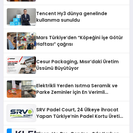
Tencent Hy3 dünya genelinde
kullanıma sunuldu
Mars Türkiye’den “Köpeğini İşe Götür
Haftası” çağrısı
Cesur Packaging, Mısır’daki Üretim
Üssünü Büyütüyor
Elektrikli Yerden Isıtma Seramik ve
Parke Zeminler İçin En Verimli
Çözümler
SRV Padel Court, 24 Ülkeye İhracat
Yapan Türkiye’nin Padel Kortu Üretim
Gücü