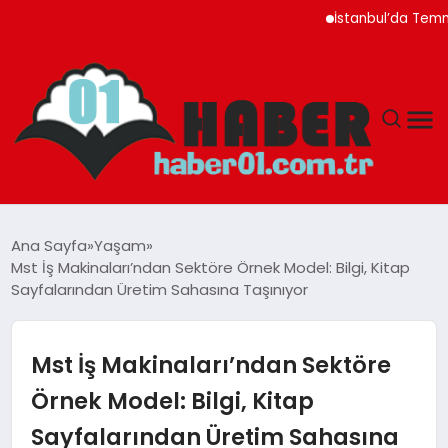
İstanbul’da Temmuz Ayı
ANASAYFA
Ana Sayfa
Yaşam
Mst İş Makinaları’ndan Sektöre Örnek Model: Bilgi, Kitap
ADANA
Sayfalarından Üretim Sahasına Taşınıyor
YAŞAM
Mst İş Makinaları’ndan Sektöre
GÜNDEM
Örnek Model: Bilgi, Kitap
Sayfalarından Üretim Sahasına
MAGAZIN