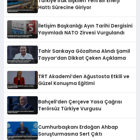
Türkiye Irak İlişkileri Yeni Bir Enerji
Hattı Sürecine Giriyor
İletişim Başkanlığı Ayın Tarihi Dergisini
Yayımladı NATO Zirvesi Vurgulandı
Tahir Sarıkaya Gözaltına Alındı Şamil
Tayyar’dan Dikkat Çeken Açıklama
TRT Akademi’den Ağustosta Etkili ve
Güzel Konuşma Eğitimi
Bahçeli’den Çerçeve Yasa Çağrısı
Terörsüz Türkiye Vurgusu
Cumhurbaşkanı Erdoğan Ahbap
Soruşturmasına Sert Çıktı