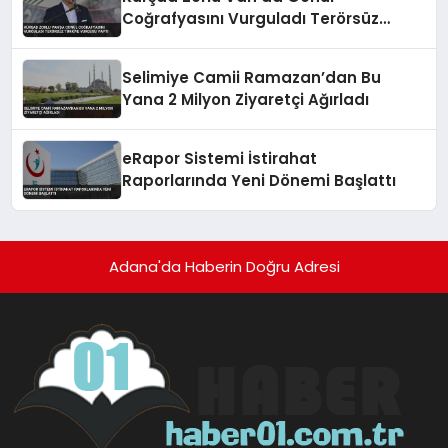
Coğrafyasını Vurguladı Terörsüz
Türkiye Vurgusu Yaptı
Selimiye Camii Ramazan’dan Bu
Yana 2 Milyon Ziyaretçi Ağırladı
eRapor Sistemi İstirahat
Raporlarında Yeni Dönemi Başlattı
Adana'da Haberin Doğru Adresi