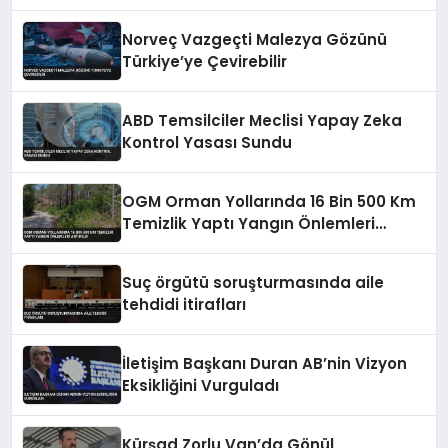
Norveç Vazgeçti Malezya Gözünü
Türkiye’ye Çevirebilir
ABD Temsilciler Meclisi Yapay Zeka
Kontrol Yasası Sundu
OGM Orman Yollarında 16 Bin 500 Km
Temizlik Yaptı Yangın Önlemleri
Artırıldı
Suç örgütü soruşturmasında aile
tehdidi itirafları
İletişim Başkanı Duran AB’nin Vizyon
Eksikliğini Vurguladı
Kürşad Zorlu Van’da Gönül