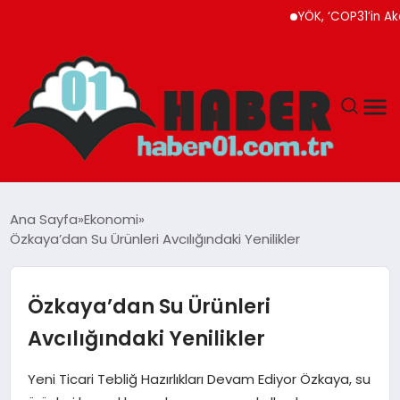
YÖK, ‘COP31’in Akademik
ANASAYFA
Ana Sayfa
Ekonomi
Özkaya’dan Su Ürünleri Avcılığındaki Yenilikler
ADANA
YAŞAM
Özkaya’dan Su Ürünleri
Avcılığındaki Yenilikler
GÜNDEM
Yeni Ticari Tebliğ Hazırlıkları Devam Ediyor Özkaya, su
MAGAZIN