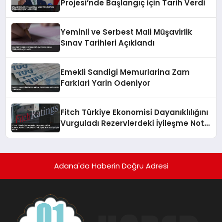
Projesi’nde Başlangıç İçin Tarih Verdi
Yeminli ve Serbest Mali Müşavirlik
Sınav Tarihleri Açıklandı
Emekli Sandigi Memurlarina Zam
Farklari Yarin Odeniyor
Fitch Türkiye Ekonomisi Dayanıklılığını
Vurguladı Rezervlerdeki İyileşme Not
Artışı İçin Kritik
Adana'da Haberin Doğru Adresi