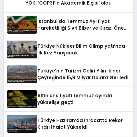
YÖK, ‘COP31’in Akademik Elçisi’ oldu
İstanbul’da Temmuz Ayı Fiyat
Hareketliliği Sivri Biber ve Kirazı Öne
Çıkardı
Türkiye Nükleer Bilim Olimpiyatı’nda
İlk Kez Yarışacak
Türkiye’nin Turizm Geliri Yılın İkinci
Çeyreğinde 15,9 Milyar Dolara Geriledi
Altın ons fiyatı temmuz ayında
yükselişe geçti
Türkiye Haziran’da İhracatta Rekor
Kırdı İthalat Yükseldi