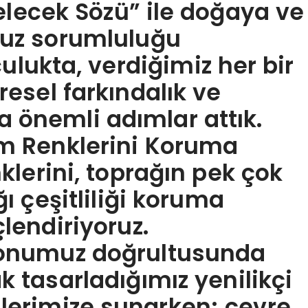
Gelecek Sözü” ile doğaya ve
uz sorumluluğu
ulukta, verdiğimiz her bir
esel farkındalık ve
na önemli adımlar attık.
m Renklerini Koruma
klerini, toprağın pek çok
ı çeşitliliği koruma
lendiriyoruz.
zyonumuz doğrultusunda
 tasarladığımız yenilikçi
ilerimize sunarken; çevre