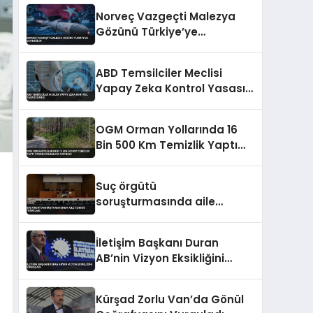
Norveç Vazgeçti Malezya
Gözünü Türkiye’ye
Çevirebilir
ABD Temsilciler Meclisi
Yapay Zeka Kontrol Yasası
Sundu
OGM Orman Yollarında 16
Bin 500 Km Temizlik Yaptı
Yangın Önlemleri Artırıldı
Suç örgütü
soruşturmasında aile
tehdidi itirafları
İletişim Başkanı Duran
AB’nin Vizyon Eksikliğini
Vurguladı
Kürşad Zorlu Van’da Gönül