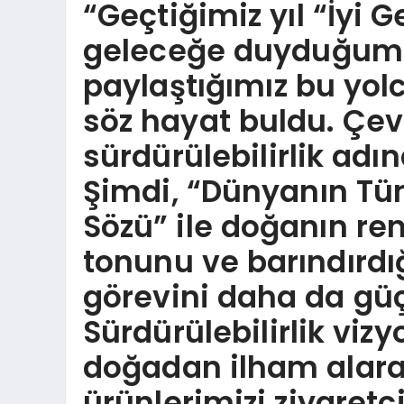
“Geçtiğimiz yıl “İyi 
geleceğe duyduğum
paylaştığımız bu yolc
söz hayat buldu. Çevr
sürdürülebilirlik adı
Şimdi, “Dünyanın Tü
Sözü” ile doğanın ren
tonunu ve barındırdığ
görevini daha da güç
Sürdürülebilirlik vi
doğadan ilham alarak
ürünlerimizi ziyaretç