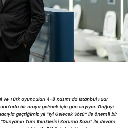
bal ve Türk oyuncuları 4-8 Kasım
’
da
İstanbul Fuar
Fuarı’nda bir araya gelmek için gün sayıyor. Doğ
ay
ı
cıyla geçtiğimiz yıl “İyi Gelecek S
ö
zü” ile
ö
nemli bir
“
Dünyanın Tüm Renklerini Koruma S
ö
zü” ile devam