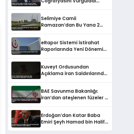
Coğrafyasını Vurguladı
Terörsüz Türkiye Vurgusu
Yaptı
Selimiye Camii
Ramazan’dan Bu Yana 2
Milyon Ziyaretçi Ağırladı
eRapor Sistemi İstirahat
Raporlarında Yeni Dönemi
Başlattı
Kuveyt Ordusundan
Açıklama İran Saldırılarında
Askerler Yaralandı
BAE Savunma Bakanlığı:
İran’dan ateşlenen füzeler 2
yakıt tankerine isabet etti 1
ölü 8 yaralı
Erdoğan’dan Katar Baba
Emiri Şeyh Hamad bin Halife
El Sani için taziye mesajı