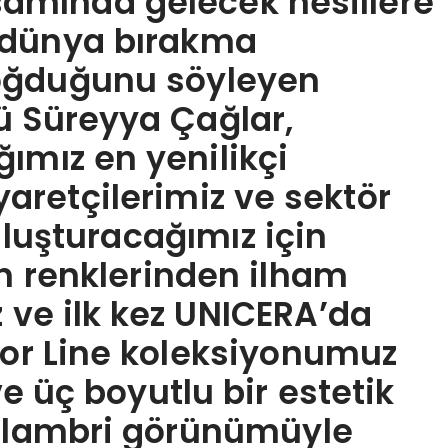
psamında gelecek nesillere
r dünya bırakma
oğduğunu söyleyen
ü Süreyya Çağlar,
ımız en yenilikçi
iyaretçilerimiz ve sektör
uluşturacağımız için
n renklerinden ilham
 ve ilk kez UNICERA’da
lor Line koleksiyonumuz
 üç boyutlu bir estetik
i lambri görünümüyle