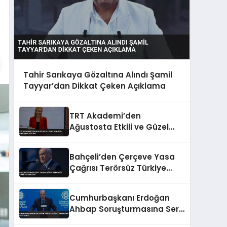
Tahir Sarıkaya Gözaltına Alındı Şamil
Tayyar’dan Dikkat Çeken Açıklama
TRT Akademi’den
Ağustosta Etkili ve Güzel
Konuşma Eğitimi
Bahçeli’den Çerçeve Yasa
Çağrısı Terörsüz Türkiye
Vurgusu
Cumhurbaşkanı Erdoğan
Ahbap Soruşturmasına Sert
Çıktı