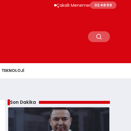
Çakallı Menemeni Rehberi: Nerede Yenir, Neden M
02:49:01
TEKNOLOJI
Son Dakika