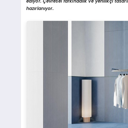
ediyor. Çevresel farkı
ndal
ık ve yenilikçi tasar
hazı
rlan
ıyor.