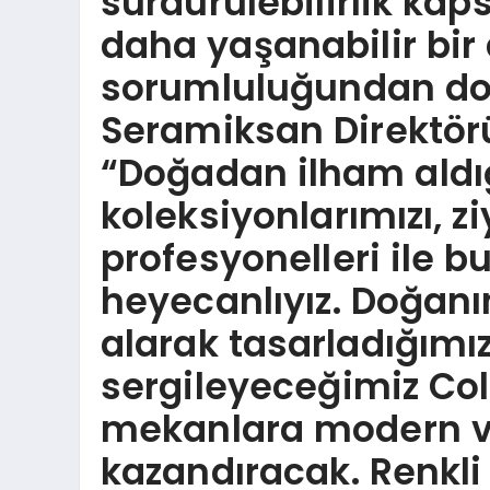
sürdürülebilirlik ka
daha yaşanabilir bi
sorumluluğundan d
Seramiksan Direktör
“Doğadan ilham aldığ
koleksiyonlarımızı, z
profesyonelleri ile b
heyecanlıyız. Doğanı
alarak tasarladığımız
sergileyeceğimiz Co
mekanlara modern ve
kazandıracak. Renkl