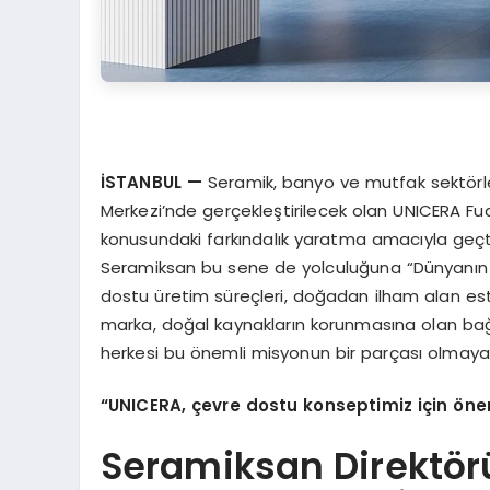
İSTANBUL
—
Seramik, banyo ve mutfak sektörle
Merkezi’nde gerçekleştirilecek olan UNICERA Fu
konusundaki farkındalık yaratma amacıyla geçtiğ
Seramiksan bu sene de yolculuğuna “Dünyanın 
dostu üretim süreçleri, doğadan ilham alan este
marka, doğal kaynakların korunmasına olan bağlı
herkesi bu önemli misyonun bir parçası olmaya
“
UNICERA,
çevre dostu konseptimiz için
ö
ne
Seramiksan Direktör