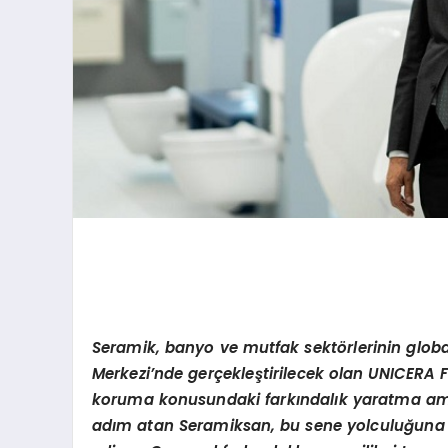
Seramik, banyo ve mutfak sekt
ö
rlerinin glo
Merkezi
’
nde gerçekleştirilecek olan UNICERA 
koruma konusundaki farkı
ndal
ık yaratma ama
adım atan Seramiksan, bu sene yolculuğ
una