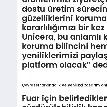
dostu üretim süreci
güzelliklerini korum
kararlılığımızı bir k
Unicera, bu anlamlı
koruma bilincini he
yeniliklerimizi payl
platform olacak” ded
Çevresel farkı
ndal
ık ve yenilikçi tasarım anla
Fuar için belirledikle