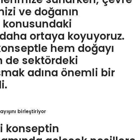
mizi ve doğanın
a konusundaki
ez daha ortaya koyuyoruz.
 konseptle hem doğayı
m de sektördeki
aşmak adına önemli bir
i.
yışını birleştiriyor
ri konseptin