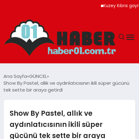
Kuzey Kıbrıs gayrimenku
ANASAYFA
Ana Sayfa
GÜNCEL
Show By Pastel, allık ve aydınlatıcısının ikili süper gücünü
ADANA
tek sette bir araya getirdi
YAŞAM
Show By Pastel, allık ve
GÜNDEM
aydınlatıcısının ikili süper
gücünü tek sette bir araya
MAGAZIN