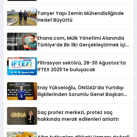
Tanyer Yapı Zemin Mühendisliğinde
Hedef Büyüttü
Ehane.com, Mülk Yönetimi Alanında
Türkiye’de Bir İlki Gerçekleştirmek İçin
Yayında
Filtrasyon sektörü, 28-30 Ağustos’ta
IFTEX 2025’te buluşacak
Eray Yükseloğlu, ÖNSİAD’da Yurtdışı
İlişkilerinden Sorumlu Genel Başkan
Yardımcısı Oldu
Saç protez merkezi, protez saç
hakkında merak edilenleri anlattı