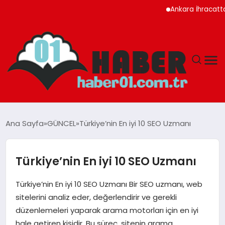
Ankara İhracatta Rekor K
ANASAYFA
Ana Sayfa
GÜNCEL
Türkiye’nin En iyi 10 SEO Uzmanı
ADANA
Türkiye’nin En iyi 10 SEO Uzmanı
YAŞAM
Türkiye’nin En iyi 10 SEO Uzmanı Bir SEO uzmanı, web
GÜNDEM
sitelerini analiz eder, değerlendirir ve gerekli
düzenlemeleri yaparak arama motorları için en iyi
MAGAZIN
hale getiren kişidir. Bu süreç, sitenin arama