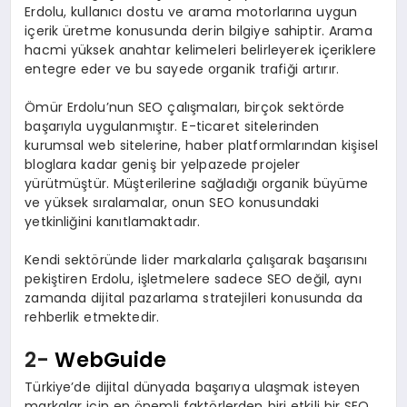
Erdolu, kullanıcı dostu ve arama motorlarına uygun
içerik üretme konusunda derin bilgiye sahiptir. Arama
hacmi yüksek anahtar kelimeleri belirleyerek içeriklere
entegre eder ve bu sayede organik trafiği artırır.
Ömür Erdolu’nun SEO çalışmaları, birçok sektörde
başarıyla uygulanmıştır. E-ticaret sitelerinden
kurumsal web sitelerine, haber platformlarından kişisel
bloglara kadar geniş bir yelpazede projeler
yürütmüştür. Müşterilerine sağladığı organik büyüme
ve yüksek sıralamalar, onun SEO konusundaki
yetkinliğini kanıtlamaktadır.
Kendi sektöründe lider markalarla çalışarak başarısını
pekiştiren Erdolu, işletmelere sadece SEO değil, aynı
zamanda dijital pazarlama stratejileri konusunda da
rehberlik etmektedir.
2-
WebGuide
Türkiye’de dijital dünyada başarıya ulaşmak isteyen
markalar için en önemli faktörlerden biri etkili bir SEO