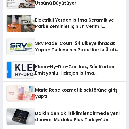
Üssünü Büyütüyor
Elektrikli Yerden Isıtma Seramik ve
Parke Zeminler İçin En Verimli
Çözümler
SRV Padel Court, 24 Ülkeye İhracat
Yapan Türkiye’nin Padel Kortu Üretim
Gücü
Kleen-Hy-Dro-Gen Inc., Sıfır Karbon
Emisyonlu Hidrojen Isıtma
Teknolojisinde ISO ve TSSA
Düzenleyici Onaylarını Aldı
Marie Rose kozmetik sektörüne giriş
yaptı
Daikin’den akıllı iklimlendirmede yeni
dönem: Madoka Plus Türkiye’de