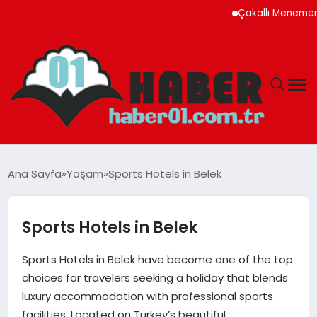
Çakallı Menemeni Rehbe
ANASAYFA
Ana Sayfa
Yaşam
Sports Hotels in Belek
ADANA
Sports Hotels in Belek
YAŞAM
Sports Hotels in Belek have become one of the top
GÜNDEM
choices for travelers seeking a holiday that blends
luxury accommodation with professional sports
MAGAZIN
facilities. Located on Turkey’s beautiful