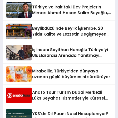
Türkiye ve Irak’taki Dev Projelerin
Mimarı Ahmet Hasan Salim Beyoğlu,
10 Milyon Metrekarelik “Al Yusuf
Holding Industrial City” Projesini
Beylikdüzü’nde Beylik İşkembe, 20
Hayata Geçirecek
Yıldır Kalite ve Lezzetin Değişmeyen
Adresi
İş İnsanı Seyithan Hanoğlu Türkiye’yi
Uluslararası Arenada Tanıtmayı
Hedefliyor
Mirabellix, Türkiye’den dünyaya
uzanan güçlü büyümesini sürdürüyor
Anato Tour Turizm Dubai Merkezli
Lüks Seyahat Hizmetleriyle Küresel
Turizmde Öne Çıkıyor
YKS’de Dil Puanı Nasıl Hesaplanıyor?