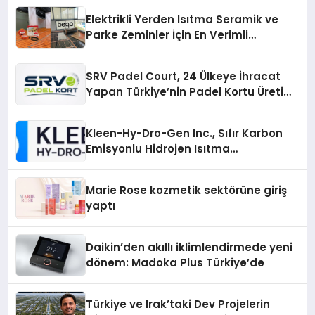
Elektrikli Yerden Isıtma Seramik ve
Parke Zeminler İçin En Verimli
Çözümler
SRV Padel Court, 24 Ülkeye İhracat
Yapan Türkiye’nin Padel Kortu Üretim
Gücü
Kleen-Hy-Dro-Gen Inc., Sıfır Karbon
Emisyonlu Hidrojen Isıtma
Teknolojisinde ISO ve TSSA
Düzenleyici Onaylarını Aldı
Marie Rose kozmetik sektörüne giriş
yaptı
Daikin’den akıllı iklimlendirmede yeni
dönem: Madoka Plus Türkiye’de
Türkiye ve Irak’taki Dev Projelerin