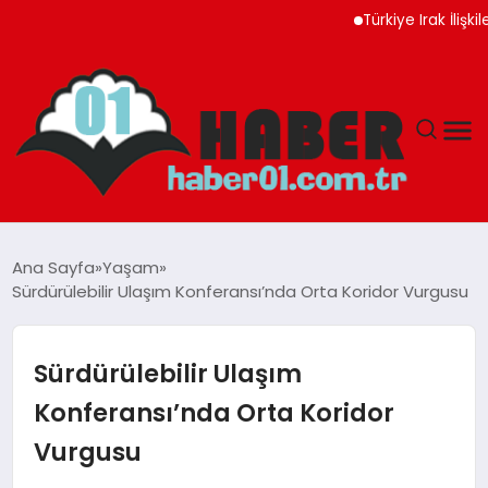
Türkiye Irak İlişkileri Ye
ANASAYFA
Ana Sayfa
Yaşam
Sürdürülebilir Ulaşım Konferansı’nda Orta Koridor Vurgusu
ADANA
YAŞAM
Sürdürülebilir Ulaşım
Konferansı’nda Orta Koridor
GÜNDEM
Vurgusu
MAGAZIN