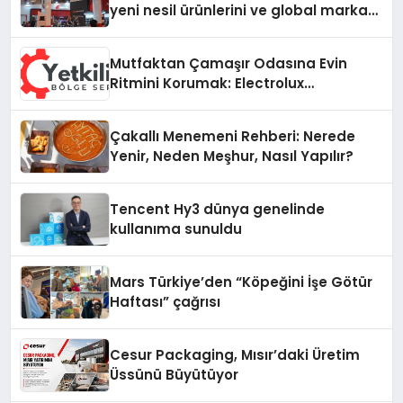
yeni nesil ürünlerini ve global marka
vizyonunu sergiledi
Mutfaktan Çamaşır Odasına Evin
Ritmini Korumak: Electrolux
Cihazlarında Dürüst Teknik Destek
Deneyimi
Çakallı Menemeni Rehberi: Nerede
Yenir, Neden Meşhur, Nasıl Yapılır?
Tencent Hy3 dünya genelinde
kullanıma sunuldu
Mars Türkiye’den “Köpeğini İşe Götür
Haftası” çağrısı
Cesur Packaging, Mısır’daki Üretim
Üssünü Büyütüyor