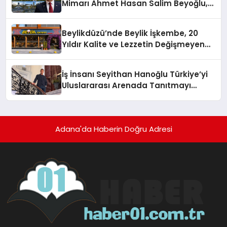
Mimarı Ahmet Hasan Salim Beyoğlu,
10 Milyon Metrekarelik “Al Yusuf
Holding Industrial City” Projesini
Beylikdüzü’nde Beylik İşkembe, 20
Hayata Geçirecek
Yıldır Kalite ve Lezzetin Değişmeyen
Adresi
İş İnsanı Seyithan Hanoğlu Türkiye’yi
Uluslararası Arenada Tanıtmayı
Hedefliyor
Adana'da Haberin Doğru Adresi