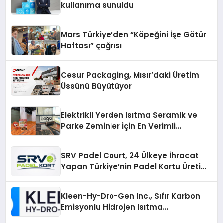
kullanıma sunuldu
Mars Türkiye’den “Köpeğini İşe Götür
Haftası” çağrısı
Cesur Packaging, Mısır’daki Üretim
Üssünü Büyütüyor
Elektrikli Yerden Isıtma Seramik ve
Parke Zeminler İçin En Verimli
Çözümler
SRV Padel Court, 24 Ülkeye İhracat
Yapan Türkiye’nin Padel Kortu Üretim
Gücü
Kleen-Hy-Dro-Gen Inc., Sıfır Karbon
Emisyonlu Hidrojen Isıtma
Teknolojisinde ISO ve TSSA