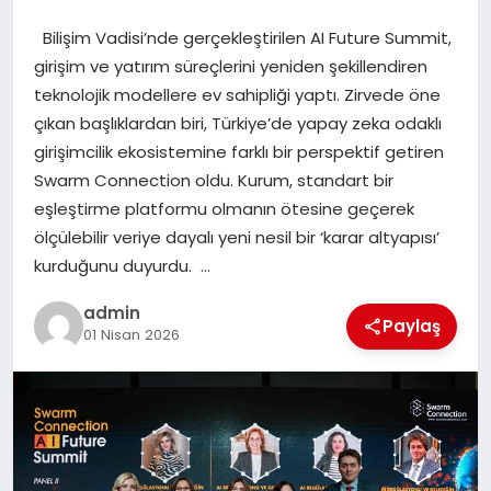
Bilişim Vadisi’nde gerçekleştirilen AI Future Summit,
EĞITIM
girişim ve yatırım süreçlerini yeniden şekillendiren
teknolojik modellere ev sahipliği yaptı. Zirvede öne
TEKNOLOJI
çıkan başlıklardan biri, Türkiye’de yapay zeka odaklı
girişimcilik ekosistemine farklı bir perspektif getiren
Swarm Connection oldu. Kurum, standart bir
eşleştirme platformu olmanın ötesine geçerek
ölçülebilir veriye dayalı yeni nesil bir ‘karar altyapısı’
kurduğunu duyurdu. …
admin
Paylaş
01 Nisan 2026