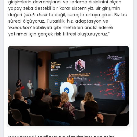
girişimlerin davranışlarını ve ilerleme disiplinini ölçen
yapay zeka destekli bir karar sistemiyiz. Bir girişimin
değeri
‘pitch deck
‘te değil, süreçte ortaya çıkar. Biz bu
süreci ölçüyoruz. Tutarlılık, hız, adaptasyon ve
‘
execution
‘ kabiliyeti gibi metrikleri analiz ederek
yatırımcı için gerçek risk filtresi oluşturuyoruz.”