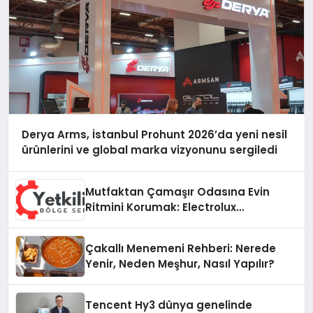
Derya Arms, İstanbul Prohunt 2026’da yeni nesil
ürünlerini ve global marka vizyonunu sergiledi
Mutfaktan Çamaşır Odasına Evin
Ritmini Korumak: Electrolux
Cihazlarında Dürüst Teknik Destek
Deneyimi
Çakallı Menemeni Rehberi: Nerede
Yenir, Neden Meşhur, Nasıl Yapılır?
Tencent Hy3 dünya genelinde