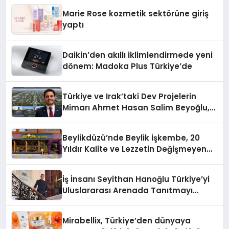
Düzenleyici Onaylarını Aldı
Marie Rose kozmetik sektörüne giriş
yaptı
Daikin’den akıllı iklimlendirmede yeni
dönem: Madoka Plus Türkiye’de
Türkiye ve Irak’taki Dev Projelerin
Mimarı Ahmet Hasan Salim Beyoğlu,
10 Milyon Metrekarelik “Al Yusuf
Holding Industrial City” Projesini
Beylikdüzü’nde Beylik İşkembe, 20
Hayata Geçirecek
Yıldır Kalite ve Lezzetin Değişmeyen
Adresi
İş İnsanı Seyithan Hanoğlu Türkiye’yi
Uluslararası Arenada Tanıtmayı
Hedefliyor
Mirabellix, Türkiye’den dünyaya