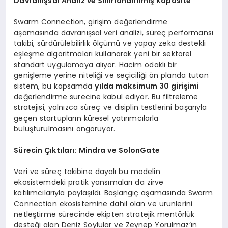
Davranışsal Analiz ve Sınırlandırılmış Kapasite
Swarm Connection, girişim değerlendirme
aşamasında davranışsal veri analizi, süreç performansı
takibi, sürdürülebilirlik ölçümü ve yapay zeka destekli
eşleşme algoritmaları kullanarak yeni bir sektörel
standart uygulamaya alıyor. Hacim odaklı bir
genişleme yerine niteliği ve seçiciliği ön planda tutan
sistem, bu kapsamda
yılda maksimum 30 girişimi
değerlendirme sürecine kabul ediyor. Bu filtreleme
stratejisi, yalnızca süreç ve disiplin testlerini başarıyla
geçen startupların küresel yatırımcılarla
buluşturulmasını öngörüyor.
Sürecin Çıktıları: Mindra ve SolonGate
Veri ve süreç takibine dayalı bu modelin
ekosistemdeki pratik yansımaları da zirve
katılımcılarıyla paylaşıldı. Başlangıç aşamasında Swarm
Connection ekosistemine dahil olan ve ürünlerini
netleştirme sürecinde ekipten stratejik mentörlük
desteği alan Deniz Soylular ve Zeynep Yorulmaz’ın