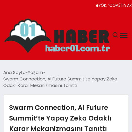
YÖK, ‘COP31’in Akademik Elçi
ANASAYFA
Ana Sayfa
Yaşam
Swarm Connection, AI Future Summit’te Yapay Zeka
ADANA
Odaklı Karar Mekanizmasını Tanıttı
YAŞAM
Swarm Connection, AI Future
GÜNDEM
Summit’te Yapay Zeka Odaklı
Karar Mekanizmasını Tanıttı
MAGAZIN