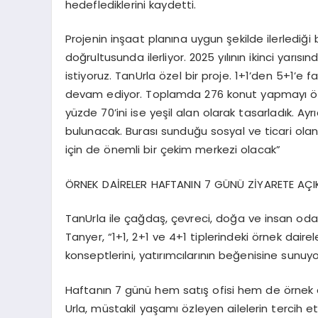
hedeflediklerini kaydetti.
Projenin inşaat planına uygun şekilde ilerlediği 
doğrultusunda ilerliyor. 2025 yılının ikinci yarıs
istiyoruz. TanUrla özel bir proje. 1+1’den 5+1’e f
devam ediyor. Toplamda 276 konut yapmayı öng
yüzde 70’ini ise yeşil alan olarak tasarladık. A
bulunacak. Burası sunduğu sosyal ve ticari olanak
için de önemli bir çekim merkezi olacak”
ÖRNEK DAİRELER HAFTANIN 7 GÜNÜ ZİYARETE AÇI
TanUrla ile çağdaş, çevreci, doğa ve insan odakl
Tanyer, “1+1, 2+1 ve 4+1 tiplerindeki örnek dair
konseptlerini, yatırımcılarının beğenisine sunuyo
Haftanın 7 günü hem satış ofisi hem de örnek 
Urla, müstakil yaşamı özleyen ailelerin tercih e