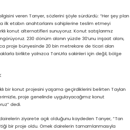
bilgisini veren Tanyer, sözlerini şöyle sürdürdü: “Her şey plan
ında ilk etabın anahtarlarını sahiplerine teslim etmeyi
arklı konut alternatifleri sunuyoruz. Konut satışlarımız
örüyoruz. 230 dönüm alanın yüzde 30’unu inşaat alanı,
yrıca proje bünyesinde 20 bin metrekare de ticari alan
larla birlikte yalnızca TanUrla sakinleri için değil, bölge
K
ı bir konut projesini yaşama geçirdiklerini belirten Taylan
elerimizle, proje genelinde uygulayacağımız konut
ruz” dedi.
dairelerin ziyarete açık olduğunu kaydeden Tanyer, “Tan
ttiği bir proje oldu. Örnek dairelerin tamamlanmasıyla