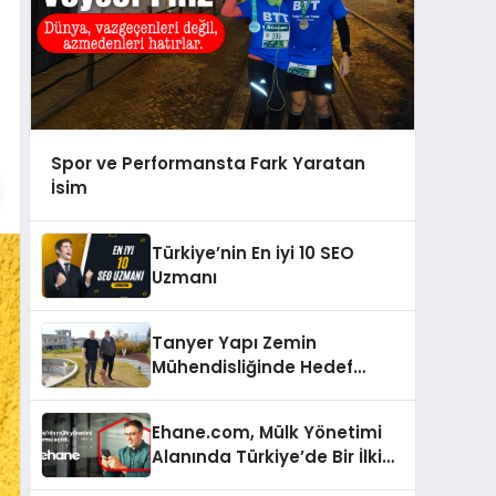
Spor ve Performansta Fark Yaratan
İsim
Türkiye’nin En iyi 10 SEO
Uzmanı
Tanyer Yapı Zemin
Mühendisliğinde Hedef
Büyüttü
Ehane.com, Mülk Yönetimi
Alanında Türkiye’de Bir İlki
Gerçekleştirmek İçin