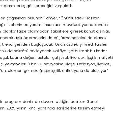
l olarak artış göstereceğini vurguladı.
leri çağrısında bulunan Tanyer, “Önümüzdeki Haziran
eğini tahmin ediyorum. İnsanların mevduat yerine konuta
anlar faize aldırmadan taksitlere girerek konut alsınlar.
lanarak aylık ödemelerini de düşürme şansları da olacak.
rtış trendi yeniden başlayacak. Önümüzdeki yıl kredi faizleri
yonu da sektörü etkileyecek. Kalifiye işçi bulmak bu kadar
uk katına değerli ustalar çalıştırabiliyorduk. İşçilik maliyeti
şçi yevmiyeleri 3 bin TL. seviyesine ulaştı. Enflasyon, liyakatı,
 Yeni eleman gelmediği için işçilik enflasyonu da oluşuyor”
nin program dahilinde devam ettiğini belirten Genel
nı 2025 yılının ikinci yarısında sahiplerine teslim etmeyi