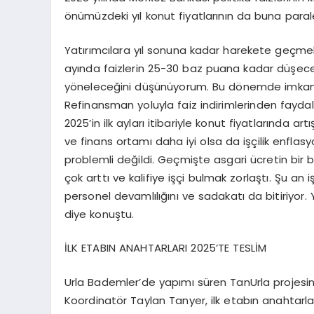
önümüzdeki yıl konut fiyatlarının da buna parale
Yatırımcılara yıl sonuna kadar harekete geçme
ayında faizlerin 25-30 baz puana kadar düşec
yöneleceğini düşünüyorum. Bu dönemde imkanı ol
Refinansman yoluyla faiz indirimlerinden fayda
2025’in ilk ayları itibariyle konut fiyatlarında a
ve finans ortamı daha iyi olsa da işçilik enflas
problemli değildi. Geçmişte asgari ücretin bir buç
çok arttı ve kalifiye işçi bulmak zorlaştı. Şu an i
personel devamlılığını ve sadakatı da bitiriyor.
diye konuştu.
İLK ETABIN ANAHTARLARI 2025’TE TESLİM
Urla Bademler’de yapımı süren TanUrla projesi
Koordinatör Taylan Tanyer, ilk etabın anahtarları