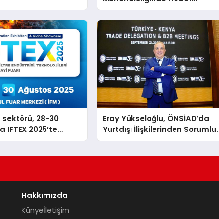
Büyüttü
n sektörü, 28-30
Eray Yükseloğlu, ÖNSİAD’da
a IFTEX 2025’te
Yurtdışı İlişkilerinden Sorumlu
k
Genel Başkan Yardımcısı Old
Hakkımızda
Künye
İletişim