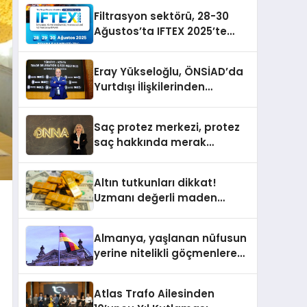
Yayında
Filtrasyon sektörü, 28-30
Ağustos’ta IFTEX 2025’te
buluşacak
Eray Yükseloğlu, ÖNSİAD’da
Yurtdışı İlişkilerinden
Sorumlu Genel Başkan
Yardımcısı Oldu
Saç protez merkezi, protez
saç hakkında merak
edilenleri anlattı
Altın tutkunları dikkat!
Uzmanı değerli maden
yatırımcılarını uyardı!
Almanya, yaşlanan nüfusun
yerine nitelikli göçmenlere
kapılarını açıyor
Atlas Trafo Ailesinden