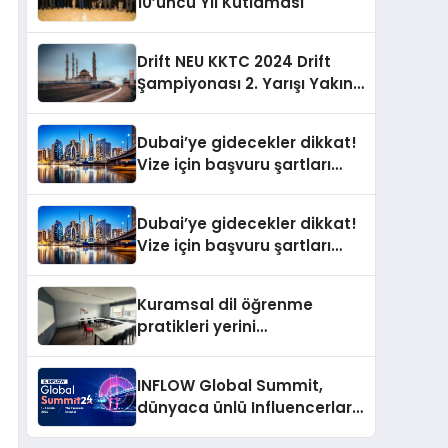
10’uncu Yıl Kutlaması
Drift NEU KKTC 2024 Drift
Şampiyonası 2. Yarışı Yakın
Doğu Kampüsünde
Gerçekleştirildi
Dubai’ye gidecekler dikkat!
Vize için başvuru şartları
değişti
Dubai’ye gidecekler dikkat!
Vize için başvuru şartları
değişti
Kuramsal dil öğrenme
pratikleri yerini
performansa dayalı
iletişime bırakıyor
INFLOW Global Summit,
dünyaca ünlü Influencerları
İstanbul’da buluşturuyor