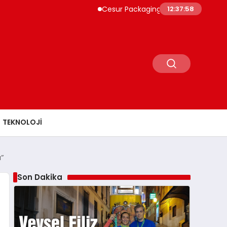
Cesur Packaging, Mısır’daki Üretim Üssünü 
12:37:59
TEKNOLOJI
ı”
Son Dakika