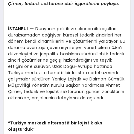
Çimer, tedarik sekt
ö
rüne dair içg
ö
rülerini paylaştı.
İSTANBUL
—
Dünyanın politik ve ekonomik koşulları
duraksamadan değişiyor, küresel tedarik zincirleri her
dönem kendi dinamiklerini ve çözümlerini yaratıyor. Bu
durumu avantaja çevirmeyi seçen yöneticilerin %85’i
düzenleyici ve jeopolitik baskıların sürdürülebilir tedarik
zinciri çözümlerine geçişi hızlandırdığını ve teşvik
ettiğini öne sürüyor. Uzak Doğu–Avrupa hattında
Türkiye merkezli alternatif bir lojistik model üzerinde
çalışmalar sürdüren Yeniay Lojistik ve Daimon Gümrük
Müşavirliği Yönetim Kurulu Başkan Yardımcısı Ahmet
Çimer, tedarik ve lojistik sektörünün güncel zorluklarını
aktarırken, projelerinin detaylarını da açıkladı.
“Türkiye merkezli alternatif bir lojistik aks
oluşturduk”