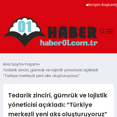
İletişim Başkanlığı Ayı
ANASAYFA
Ana Sayfa
Yaşam
Tedarik zinciri, gümrük ve lojistik yöneticisi açıkladı:
ADANA
“Türkiye merkezli yeni aks oluşturuyoruz”
YAŞAM
Tedarik zinciri, gümrük ve lojistik
GÜNDEM
yöneticisi açıkladı: “Türkiye
merkezli yeni aks oluşturuyoruz”
MAGAZIN