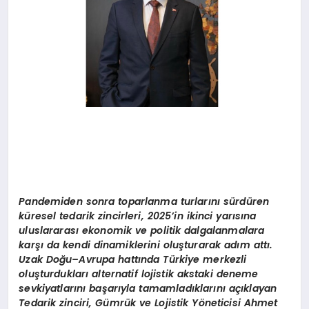
Pandemiden sonra toparlanma turlarını sürdü
ren
k
üresel tedarik zincirleri, 2025
’
in ikinci yarısına
uluslararası ekonomik ve politik dalgalanmalara
karşı da kendi dinamiklerini oluşturarak adı
m att
ı.
Uzak Doğu–Avrupa hattında Türkiye merkezli
oluşturdukları alternatif lojistik akstaki deneme
sevkiyatlarını başarıyla tamamladıklarını açıklayan
Tedarik zinciri, Gümrük ve Lojistik Y
ö
neticisi Ahmet