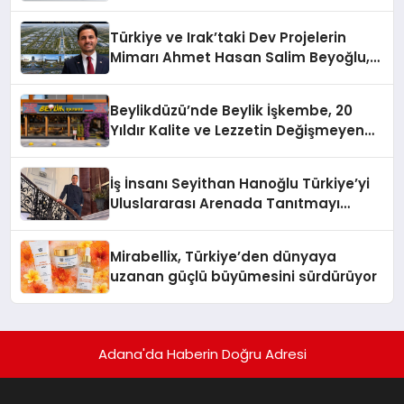
Türkiye ve Irak’taki Dev Projelerin
Mimarı Ahmet Hasan Salim Beyoğlu,
10 Milyon Metrekarelik “Al Yusuf
Holding Industrial City” Projesini
Beylikdüzü’nde Beylik İşkembe, 20
Hayata Geçirecek
Yıldır Kalite ve Lezzetin Değişmeyen
Adresi
İş İnsanı Seyithan Hanoğlu Türkiye’yi
Uluslararası Arenada Tanıtmayı
Hedefliyor
Mirabellix, Türkiye’den dünyaya
uzanan güçlü büyümesini sürdürüyor
Adana'da Haberin Doğru Adresi