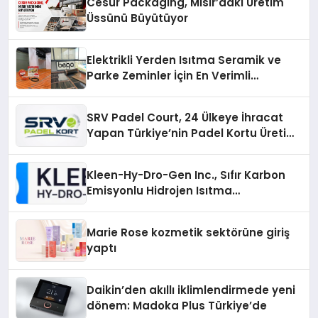
Cesur Packaging, Mısır’daki Üretim
Üssünü Büyütüyor
Elektrikli Yerden Isıtma Seramik ve
Parke Zeminler İçin En Verimli
Çözümler
SRV Padel Court, 24 Ülkeye İhracat
Yapan Türkiye’nin Padel Kortu Üretim
Gücü
Kleen-Hy-Dro-Gen Inc., Sıfır Karbon
Emisyonlu Hidrojen Isıtma
Teknolojisinde ISO ve TSSA
Düzenleyici Onaylarını Aldı
Marie Rose kozmetik sektörüne giriş
yaptı
Daikin’den akıllı iklimlendirmede yeni
dönem: Madoka Plus Türkiye’de