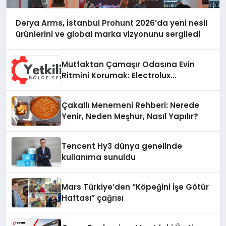
Derya Arms, İstanbul Prohunt 2026’da yeni nesil
ürünlerini ve global marka vizyonunu sergiledi
Mutfaktan Çamaşır Odasına Evin
Ritmini Korumak: Electrolux
Cihazlarında Dürüst Teknik Destek
Deneyimi
Çakallı Menemeni Rehberi: Nerede
Yenir, Neden Meşhur, Nasıl Yapılır?
Tencent Hy3 dünya genelinde
kullanıma sunuldu
Mars Türkiye’den “Köpeğini İşe Götür
Haftası” çağrısı