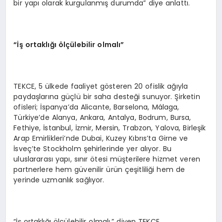
bir yapı olarak kurgulanmış durumda” diye anlattı.
“İş ortakl
ığı öl
çülebilir olmal
ı”
TEKCE, 5 ülkede faaliyet gösteren 20 ofislik ağıyla
paydaşlarına güçlü bir saha desteği sunuyor. Şirketin
ofisleri; İspanya’da Alicante, Barselona, Málaga,
Türkiye’de Alanya, Ankara, Antalya, Bodrum, Bursa,
Fethiye, İstanbul, İzmir, Mersin, Trabzon, Yalova, Birleşik
Arap Emirlikleri’nde Dubai, Kuzey Kıbrıs’ta Girne ve
İsveç’te Stockholm şehirlerinde yer alıyor. Bu
uluslararası yapı, sınır ötesi müşterilere hizmet veren
partnerlere hem güvenilir ürün çeşitliliği hem de
yerinde uzmanlık sağlıyor.
“İş ortaklığı ölçülebilir olmalı,” diyen TEKCE