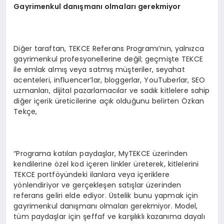
Gayrimenkul dan
ışman
ı olmalar
ı gerekmiyor
Diğer taraftan, TEKCE Referans Programı’nın, yalnızca
gayrimenkul profesyonellerine değil; geçmişte TEKCE
ile emlak almış veya satmış müşteriler, seyahat
acenteleri, influencer’lar, bloggerlar, YouTuberlar, SEO
uzmanları, dijital pazarlamacılar ve sadık kitlelere sahip
diğer içerik üreticilerine açık olduğunu belirten Özkan
Tekçe,
“Programa katılan paydaşlar, MyTEKCE üzerinden
kendilerine özel kod içeren linkler üreterek, kitlelerini
TEKCE portföyündeki ilanlara veya içeriklere
yönlendiriyor ve gerçekleşen satışlar üzerinden
referans geliri elde ediyor. Üstelik bunu yapmak için
gayrimenkul danışmanı olmaları gerekmiyor. Model,
tüm paydaşlar için şeffaf ve karşılıklı kazanıma dayalı