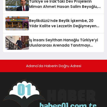
Türkiye ve Irak’taki Dev Projelerin
Mimarı Ahmet Hasan Salim Beyoğlu,
10 Milyon Metrekarelik “Al Yusuf
Holding Industrial City” Projesini
Beylikdüzü’nde Beylik İşkembe, 20
Hayata Geçirecek
Yıldır Kalite ve Lezzetin Değişmeyen
Adresi
İş İnsanı Seyithan Hanoğlu Türkiye’yi
Uluslararası Arenada Tanıtmayı
Hedefliyor
Adana'da Haberin Doğru Adresi