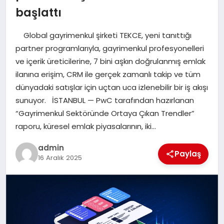
başlattı
EĞITIM
Global gayrimenkul şirketi TEKCE, yeni tanıttığı
TEKNOLOJI
partner programlarıyla, gayrimenkul profesyonelleri
ve içerik üreticilerine, 7 bini aşkın doğrulanmış emlak
ilanına erişim, CRM ile gerçek zamanlı takip ve tüm
dünyadaki satışlar için uçtan uca izlenebilir bir iş akışı
sunuyor. İSTANBUL — PwC tarafından hazırlanan
“Gayrimenkul Sektöründe Ortaya Çıkan Trendler”
raporu, küresel emlak piyasalarının, iki…
admin
Paylaş
16 Aralık 2025