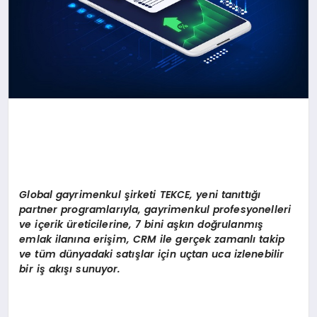
Global gayrimenkul
ş
irketi TEKCE, yeni tan
ı
tt
ığı
partner programlar
ı
yla, gayrimenkul profesyonelleri
ve i
ç
erik
ü
reticilerine, 7 bini a
ş
k
ı
n do
ğ
rulanm
ış
emlak ilan
ı
na eri
ş
im, CRM ile ger
ç
ek zamanl
ı
takip
ve t
ü
m d
ü
nyadaki sat
ış
lar i
ç
in u
ç
tan uca izlenebilir
bir i
ş
ak
ışı
sunuyor.