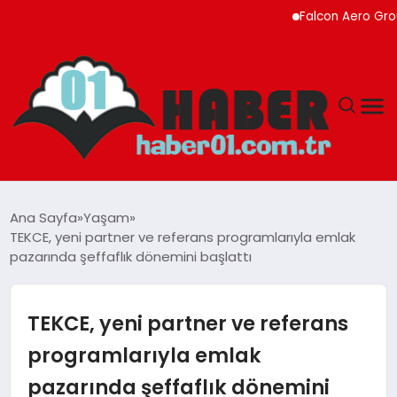
Falcon Aero Group, Küre
ANASAYFA
Ana Sayfa
Yaşam
TEKCE, yeni partner ve referans programlarıyla emlak
ADANA
pazarında şeffaflık dönemini başlattı
YAŞAM
TEKCE, yeni partner ve referans
GÜNDEM
programlarıyla emlak
pazarında şeffaflık dönemini
MAGAZIN