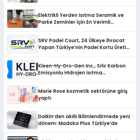
Elektrikli Yerden Isıtma Seramik ve
Parke Zeminler İçin En Verimli
Çözümler
SRV Padel Court, 24 Ülkeye İhracat
Yapan Türkiye’nin Padel Kortu Üretim
Gücü
Kleen-Hy-Dro-Gen Inc., Sıfır Karbon
Emisyonlu Hidrojen Isıtma
Teknolojisinde ISO ve TSSA
Düzenleyici Onaylarını Aldı
Marie Rose kozmetik sektörüne giriş
yaptı
Daikin’den akıllı iklimlendirmede yeni
dönem: Madoka Plus Türkiye’de