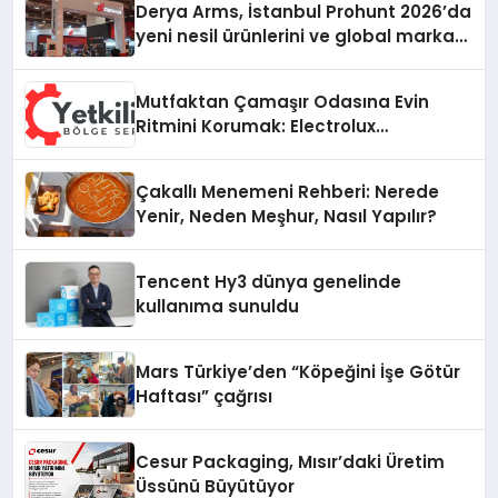
Derya Arms, İstanbul Prohunt 2026’da
yeni nesil ürünlerini ve global marka
vizyonunu sergiledi
Mutfaktan Çamaşır Odasına Evin
Ritmini Korumak: Electrolux
Cihazlarında Dürüst Teknik Destek
Deneyimi
Çakallı Menemeni Rehberi: Nerede
Yenir, Neden Meşhur, Nasıl Yapılır?
Tencent Hy3 dünya genelinde
kullanıma sunuldu
Mars Türkiye’den “Köpeğini İşe Götür
Haftası” çağrısı
Cesur Packaging, Mısır’daki Üretim
Üssünü Büyütüyor