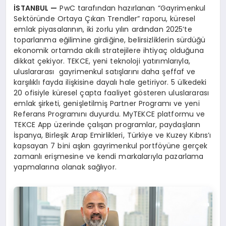
İ
STANBUL
—
PwC tarafından hazırlanan “Gayrimenkul
Sektöründe Ortaya Çıkan Trendler” raporu, küresel
emlak piyasalarının, iki zorlu yılın ardından 2025’te
toparlanma eğilimine girdiğine, belirsizliklerin sürdüğü
ekonomik ortamda akıllı stratejilere ihtiyaç olduğuna
dikkat çekiyor. TEKCE, yeni teknoloji yatırımlarıyla,
uluslararası gayrimenkul satışlarını daha şeffaf ve
karşılıklı fayda ilişkisine dayalı hale getiriyor. 5 ülkedeki
20 ofisiyle küresel çapta faaliyet gösteren uluslararası
emlak şirketi, genişletilmiş Partner Programı ve yeni
Referans Programını duyurdu. MyTEKCE platformu ve
TEKCE App üzerinde çalışan programlar, paydaşların
İspanya, Birleşik Arap Emirlikleri, Türkiye ve Kuzey Kıbrıs’ı
kapsayan 7 bini aşkın gayrimenkul portföyüne gerçek
zamanlı erişmesine ve kendi markalarıyla pazarlama
yapmalarına olanak sağlıyor.