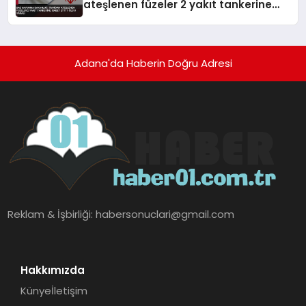
ateşlenen füzeler 2 yakıt tankerine
isabet etti 1 ölü 8 yaralı
Adana'da Haberin Doğru Adresi
Reklam & İşbirliği:
habersonuclari@gmail.com
Hakkımızda
Künye
İletişim