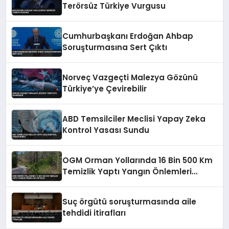
Terörsüz Türkiye Vurgusu
Cumhurbaşkanı Erdoğan Ahbap
Soruşturmasına Sert Çıktı
Norveç Vazgeçti Malezya Gözünü
Türkiye’ye Çevirebilir
ABD Temsilciler Meclisi Yapay Zeka
Kontrol Yasası Sundu
OGM Orman Yollarında 16 Bin 500 Km
Temizlik Yaptı Yangın Önlemleri
Artırıldı
Suç örgütü soruşturmasında aile
tehdidi itirafları