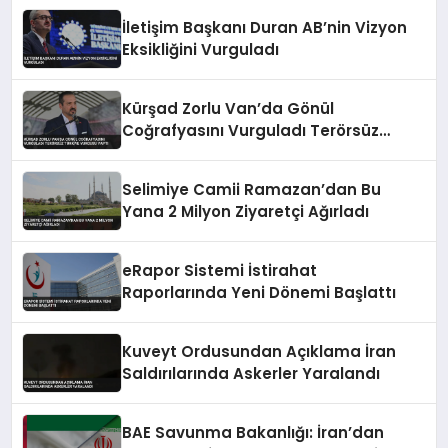
İletişim Başkanı Duran AB’nin Vizyon
Eksikliğini Vurguladı
Kürşad Zorlu Van’da Gönül
Coğrafyasını Vurguladı Terörsüz
Türkiye Vurgusu Yaptı
Selimiye Camii Ramazan’dan Bu
Yana 2 Milyon Ziyaretçi Ağırladı
eRapor Sistemi İstirahat
Raporlarında Yeni Dönemi Başlattı
Kuveyt Ordusundan Açıklama İran
Saldırılarında Askerler Yaralandı
BAE Savunma Bakanlığı: İran’dan