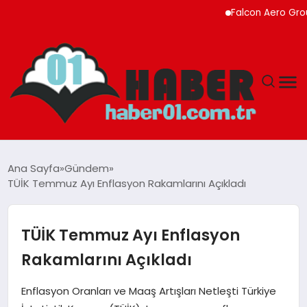
Falcon Aero Group, Kür
ANASAYFA
Ana Sayfa
Gündem
TÜİK Temmuz Ayı Enflasyon Rakamlarını Açıkladı
ADANA
YAŞAM
TÜİK Temmuz Ayı Enflasyon
Rakamlarını Açıkladı
GÜNDEM
Enflasyon Oranları ve Maaş Artışları Netleşti Türkiye
MAGAZIN