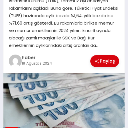
İstatistik Kurumu (TÜİK), temmuz ayı enflasyon
rakamlarını açıkladı. Buna göre, Tüketici Fiyat Endeksi
EĞITIM
(TÜFE) haziranda aylık bazda %1,64, yıllık bazda ise
%71,60 artış gösterdi. Bu rakamlarla birlikte memur
TEKNOLOJI
ve memur emeklilerinin 2024 yılının ikinci 6 ayında
alacağı zamlı maaşlar ile SSK ve Bağ-Kur
emeklilerinin aylıklarındaki artış oranları da…
haber
Paylaş
19 Ağustos 2024