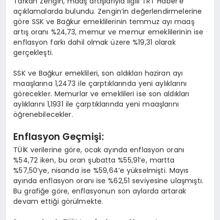
Tarkan Zengin, maaş artışlarıyla ilgili TRT Haber’e
açıklamalarda bulundu. Zengin’in değerlendirmelerine
göre SSK ve Bağkur emeklilerinin temmuz ayı maaş
artış oranı %24,73, memur ve memur emeklilerinin ise
enflasyon farkı dahil olmak üzere %19,31 olarak
gerçekleşti.
SSK ve Bağkur emeklileri, son aldıkları haziran ayı
maaşlarına 1,2473 ile çarptıklarında yeni aylıklarını
görecekler. Memurlar ve emeklileri ise son aldıkları
aylıklarını 1,1931 ile çarptıklarında yeni maaşlarını
öğrenebilecekler.
Enflasyon Geçmişi:
TÜİK verilerine göre, ocak ayında enflasyon oranı
%54,72 iken, bu oran şubatta %55,91’e, martta
%57,50’ye, nisanda ise %59,64’e yükselmişti. Mayıs
ayında enflasyon oranı ise %62,51 seviyesine ulaşmıştı.
Bu grafiğe göre, enflasyonun son aylarda artarak
devam ettiği görülmekte.