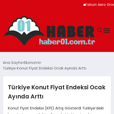
Falcon Aero Group, Kür
ANASAYFA
Ana Sayfa
Ekonomi
Türkiye Konut Fiyat Endeksi Ocak Ayında Arttı
ADANA
YAŞAM
Türkiye Konut Fiyat Endeksi Ocak
Ayında Arttı
GÜNDEM
Konut Fiyat Endeksi (KFE) Artış Gösterdi Türkiye’deki
MAGAZIN