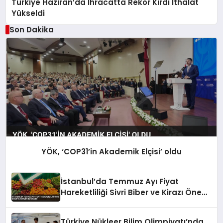
Türkiye Haziran’da İhracatta Rekor Kırdı İthalat
Yükseldi
Son Dakika
YÖK, ‘COP31’in Akademik Elçisi’ oldu
İstanbul’da Temmuz Ayı Fiyat
Hareketliliği Sivri Biber ve Kirazı Öne
Çıkardı
Türkiye Nükleer Bilim Olimpiyatı’nda