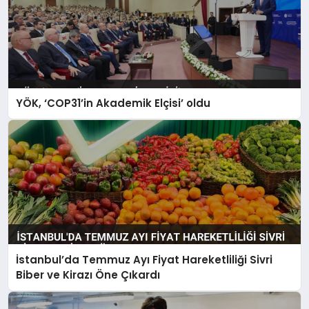
YÖK, ‘COP31’in Akademik Elçisi’ oldu
İstanbul’da Temmuz Ayı Fiyat Hareketliliği Sivri
Biber ve Kirazı Öne Çıkardı