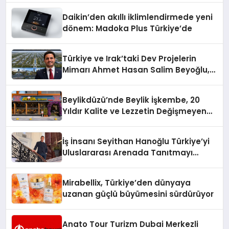
Daikin’den akıllı iklimlendirmede yeni
dönem: Madoka Plus Türkiye’de
Türkiye ve Irak’taki Dev Projelerin
Mimarı Ahmet Hasan Salim Beyoğlu,
10 Milyon Metrekarelik “Al Yusuf
Holding Industrial City” Projesini
Beylikdüzü’nde Beylik İşkembe, 20
Hayata Geçirecek
Yıldır Kalite ve Lezzetin Değişmeyen
Adresi
İş İnsanı Seyithan Hanoğlu Türkiye’yi
Uluslararası Arenada Tanıtmayı
Hedefliyor
Mirabellix, Türkiye’den dünyaya
uzanan güçlü büyümesini sürdürüyor
Anato Tour Turizm Dubai Merkezli