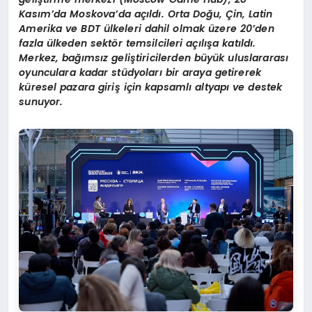
Kasım
’
da Moskova
’
da a
çıldı. Orta Doğu, Çin, Latin
Amerika ve BDT ülkeleri dahil olmak üzere 20
’
den
fazla ülkeden sekt
ö
r temsilcileri açılışa katıldı.
Merkez, bağımsız geliştiricilerden büyük uluslararası
oyunculara kadar stüdyoları bir araya getirerek
küresel pazara giriş için kapsamlı altyapı ve destek
sunuyor.