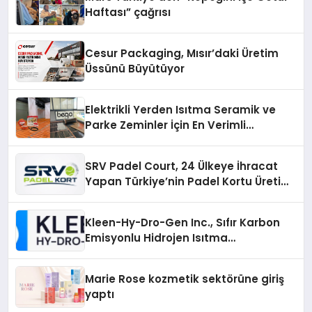
Haftası” çağrısı
Cesur Packaging, Mısır’daki Üretim
Üssünü Büyütüyor
Elektrikli Yerden Isıtma Seramik ve
Parke Zeminler İçin En Verimli
Çözümler
SRV Padel Court, 24 Ülkeye İhracat
Yapan Türkiye’nin Padel Kortu Üretim
Gücü
Kleen-Hy-Dro-Gen Inc., Sıfır Karbon
Emisyonlu Hidrojen Isıtma
Teknolojisinde ISO ve TSSA
Düzenleyici Onaylarını Aldı
Marie Rose kozmetik sektörüne giriş
yaptı