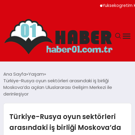
Yuksekogretim Kurulundan Di
ANASAYFA
Ana Sayfa
Yaşam
Türkiye-Rusya oyun sektörleri arasındaki iş birliği
ADANA
Moskova’da açılan Uluslararası Gelişim Merkezi ile
derinleşiyor
YAŞAM
Türkiye-Rusya oyun sektörleri
GÜNDEM
arasındaki iş birliği Moskova’da
MAGAZIN