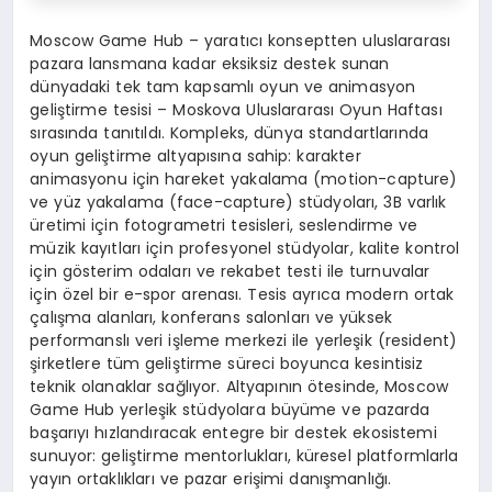
Moscow Game Hub – yaratıcı konseptten uluslararası
pazara lansmana kadar eksiksiz destek sunan
dünyadaki tek tam kapsamlı oyun ve animasyon
geliştirme tesisi – Moskova Uluslararası Oyun Haftası
sırasında tanıtıldı. Kompleks, dünya standartlarında
oyun geliştirme altyapısına sahip: karakter
animasyonu için hareket yakalama (motion-capture)
ve yüz yakalama (face-capture) stüdyoları, 3B varlık
üretimi için fotogrametri tesisleri, seslendirme ve
müzik kayıtları için profesyonel stüdyolar, kalite kontrol
için gösterim odaları ve rekabet testi ile turnuvalar
için özel bir e-spor arenası. Tesis ayrıca modern ortak
çalışma alanları, konferans salonları ve yüksek
performanslı veri işleme merkezi ile yerleşik (resident)
şirketlere tüm geliştirme süreci boyunca kesintisiz
teknik olanaklar sağlıyor. Altyapının ötesinde, Moscow
Game Hub yerleşik stüdyolara büyüme ve pazarda
başarıyı hızlandıracak entegre bir destek ekosistemi
sunuyor: geliştirme mentorlukları, küresel platformlarla
yayın ortaklıkları ve pazar erişimi danışmanlığı.