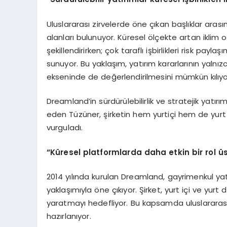
Uluslararası zirvelerde öne çıkan başlıklar arası
alanları bulunuyor. Küresel ölçekte artan iklim o
şekillendirirken; çok taraflı işbirlikleri risk pay
sunuyor. Bu yaklaşım, yatırım kararlarının yalnız
ekseninde de değerlendirilmesini mümkün kılıyo
Dreamland’in sürdürülebilirlik ve stratejik yatı
eden Tüzüner, şirketin hem yurtiçi hem de yurt 
vurguladı.
“
Küresel platformlarda daha etkin bir rol ü
2014 yılında kurulan Dreamland, gayrimenkul yatı
yaklaşımıyla öne çıkıyor. Şirket, yurt içi ve yurt
yaratmayı hedefliyor. Bu kapsamda uluslararas
hazırlanıyor.