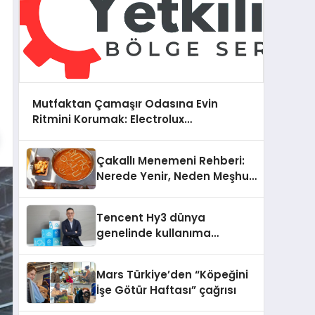
Mutfaktan Çamaşır Odasına Evin
Ritmini Korumak: Electrolux
Cihazlarında Dürüst Teknik Destek
Deneyimi
Çakallı Menemeni Rehberi:
Nerede Yenir, Neden Meşhur,
Nasıl Yapılır?
Tencent Hy3 dünya
genelinde kullanıma
sunuldu
Mars Türkiye’den “Köpeğini
İşe Götür Haftası” çağrısı