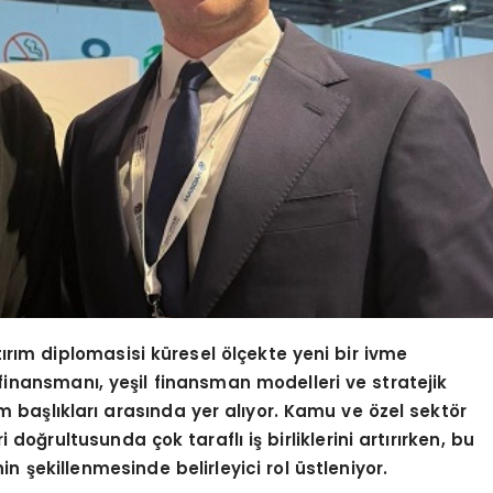
yatırım diplomasisi küresel
ö
lçekte yeni bir ivme
 finansmanı, yeşil finansman modelleri ve stratejik
m başlıkları arasında yer alıyor. Kamu ve
ö
zel sekt
ö
r
 doğrultusunda çok taraflı iş birliklerini artırırken, bu
n şekillenmesinde belirleyici rol üstleniyor.