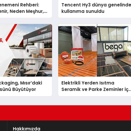
enemeni Rehberi:
Tencent Hy3 dünya genelind
nir, Neden Meşhur,
kullanıma sunuldu
lır?
kaging, Mısır’daki
Elektrikli Yerden Isıtma
ssünü Büyütüyor
Seramik ve Parke Zeminler İçi
En Verimli Çözümler
Hakkımızda