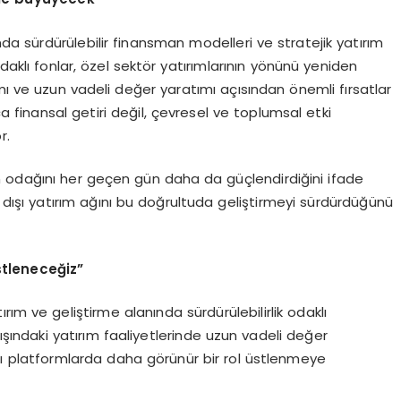
nda sürdürülebilir finansman modelleri ve stratejik yatırım
daklı fonlar, özel sektör yatırımlarının yönünü yeniden
laşımı ve uzun vadeli değer yaratımı açısından önemli fırsatlar
ca finansal getiri değil, çevresel ve toplumsal etki
r.
rım odağını her geçen gün daha da güçlendirdiğini ifade
dışı yatırım ağını bu doğrultuda geliştirmeyi sürdürdüğünü
stleneceğ
iz
”
rım ve geliştirme alanında sürdürülebilirlik odaklı
 dışındaki yatırım faaliyetlerinde uzun vadeli değer
ı platformlarda daha görünür bir rol üstlenmeye