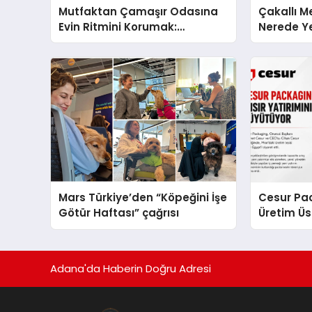
Mutfaktan Çamaşır Odasına
Çakallı M
Evin Ritmini Korumak:
Nerede Ye
Electrolux Cihazlarında Dürüst
Nasıl Yapı
Teknik Destek Deneyimi
Mars Türkiye’den “Köpeğini İşe
Cesur Pac
Götür Haftası” çağrısı
Üretim Ü
Adana'da Haberin Doğru Adresi