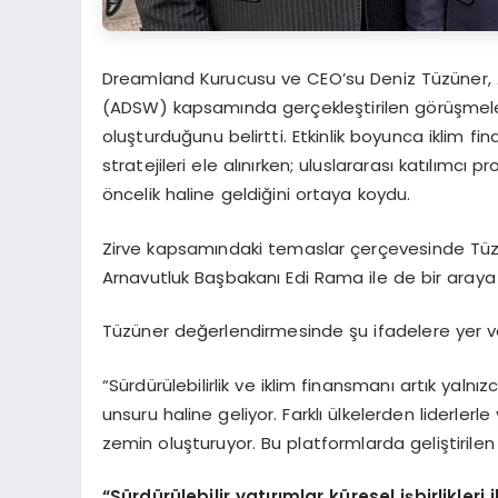
Dreamland Kurucusu ve CEO’su Deniz Tüzüner, 
(ADSW) kapsamında gerçekleştirilen görüşmelerin,
oluşturduğunu belirtti. Etkinlik boyunca iklim f
stratejileri ele alınırken; uluslararası katılımcı pr
öncelik haline geldiğini ortaya koydu.
Zirve kapsamındaki temaslar çerçevesinde Tüz
Arnavutluk Başbakanı Edi Rama ile de bir araya ge
Tüzüner değerlendirmesinde şu ifadelere yer ve
“Sürdürülebilirlik ve iklim finansmanı artık yalnız
unsuru haline geliyor. Farklı ülkelerden liderler
zemin oluşturuyor. Bu platformlarda geliştirilen 
“
Sürdürülebilir yatırımlar küresel işbirlikleri