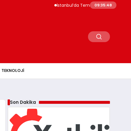
İstanbul’da Temmuz Ayı Fiyat Hareketliliği Siv
09:35:49
TEKNOLOJI
Son Dakika