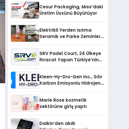
Cesur Packaging, Mısır’daki
Üretim Üssünü Büyütüyor
Elektrikli Yerden Isıtma
Seramik ve Parke Zeminler
İçin En Verimli Çözümler
SRV Padel Court, 24 Ülkeye
İhracat Yapan Türkiye’nin
Padel Kortu Üretim Gücü
Kleen-Hy-Dro-Gen Inc., Sıfır
Karbon Emisyonlu Hidrojen
Isıtma Teknolojisinde ISO ve
TSSA Düzenleyici Onaylarını
Marie Rose kozmetik
Aldı
sektörüne giriş yaptı
Daikin’den akıllı