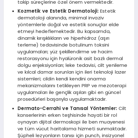
takip süreçlerine özel önem vermektedir.
Kozmetik ve Estetik Dermatoloji:
Estetik
dermatoloji alanında, minimal invaziv
yöntemlerle doğal ve estetik sonuçlar elde
etmeyi hedeflemektedir. Bu kapsamda,
dinamik kırışıklıkların ve hiperhidroz (aşırı
terleme) tedavisinde botulinum toksini
uygulamaları; yüz şekillendirme ve hacim
restorasyonu için hyalüronik asit bazlı dermal
dolgu enjeksiyonları; leke tedavisi, cilt yenileme
ve kılcal damar sorunları için ileri teknoloji lazer
sistemleri; cildin kendi kendini onarma
mekanizmalarını tetikleyen PRP ve mezoterapi
uygulamaları ile gençlik aşıları gibi en güncel
prosedürleri başarıyla uygulamaktadır.
Dermato-Cerrahi ve Tanısal Yöntemler:
Cilt
kanserlerinin erken teşhisinde hayati bir rol
oynayan dijital dermoskopi ile ben muayenesi
ve tüm vücut haritalama hizmeti sunmaktadır.
Şüpheli lezyonların tanısı için punch, insizyonel