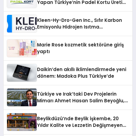
Yapan Türkiye’nin Padel Kortu Üretim
Gücü
Kleen-Hy-Dro-Gen Inc., Sıfır Karbon
Emisyonlu Hidrojen Isıtma
Teknolojisinde ISO ve TSSA
Düzenleyici Onaylarını Aldı
Marie Rose kozmetik sektörüne giriş
yaptı
Daikin’den akıllı iklimlendirmede yeni
dönem: Madoka Plus Türkiye’de
Türkiye ve Irak’taki Dev Projelerin
Mimarı Ahmet Hasan Salim Beyoğlu,
10 Milyon Metrekarelik “Al Yusuf
Holding Industrial City” Projesini
Beylikdüzü’nde Beylik İşkembe, 20
Hayata Geçirecek
Yıldır Kalite ve Lezzetin Değişmeyen
Adresi