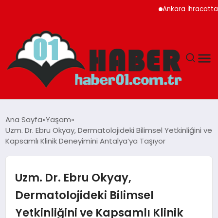
Ankara İhracatta Rekor K
ANASAYFA
Ana Sayfa
Yaşam
Uzm. Dr. Ebru Okyay, Dermatolojideki Bilimsel Yetkinliğini ve
ADANA
Kapsamlı Klinik Deneyimini Antalya’ya Taşıyor
YAŞAM
Uzm. Dr. Ebru Okyay,
GÜNDEM
Dermatolojideki Bilimsel
Yetkinliğini ve Kapsamlı Klinik
MAGAZIN