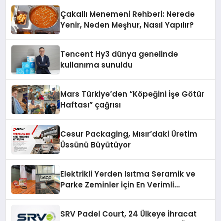
Deneyimi
Çakallı Menemeni Rehberi: Nerede
Yenir, Neden Meşhur, Nasıl Yapılır?
Tencent Hy3 dünya genelinde
kullanıma sunuldu
Mars Türkiye’den “Köpeğini İşe Götür
Haftası” çağrısı
Cesur Packaging, Mısır’daki Üretim
Üssünü Büyütüyor
Elektrikli Yerden Isıtma Seramik ve
Parke Zeminler İçin En Verimli
Çözümler
SRV Padel Court, 24 Ülkeye İhracat