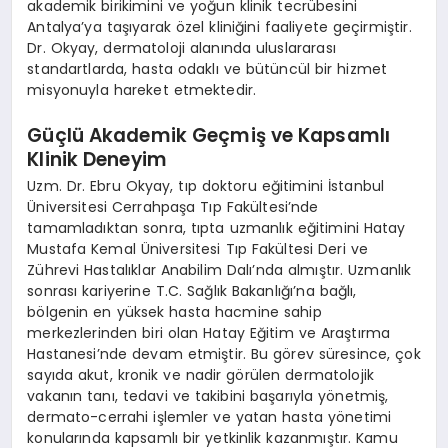
akademik birikimini ve yoğun klinik tecrübesini
Antalya’ya taşıyarak özel kliniğini faaliyete geçirmiştir.
Dr. Okyay, dermatoloji alanında uluslararası
standartlarda, hasta odaklı ve bütüncül bir hizmet
misyonuyla hareket etmektedir.
Güçlü Akademik Geçmiş ve Kapsamlı
Klinik Deneyim
Uzm. Dr. Ebru Okyay, tıp doktoru eğitimini İstanbul
Üniversitesi Cerrahpaşa Tıp Fakültesi’nde
tamamladıktan sonra, tıpta uzmanlık eğitimini Hatay
Mustafa Kemal Üniversitesi Tıp Fakültesi Deri ve
Zührevi Hastalıklar Anabilim Dalı’nda almıştır. Uzmanlık
sonrası kariyerine T.C. Sağlık Bakanlığı’na bağlı,
bölgenin en yüksek hasta hacmine sahip
merkezlerinden biri olan Hatay Eğitim ve Araştırma
Hastanesi’nde devam etmiştir. Bu görev süresince, çok
sayıda akut, kronik ve nadir görülen dermatolojik
vakanın tanı, tedavi ve takibini başarıyla yönetmiş,
dermato-cerrahi işlemler ve yatan hasta yönetimi
konularında kapsamlı bir yetkinlik kazanmıştır. Kamu