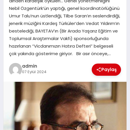
dinden kardeşlik öyküleri… Genel yönetmenliğini
Nebil Özgentürk’ün yaptığı, genel koordinatörlüğünü
EĞITIM
Umur Talu’nun üstlendiği, Tilbe Saran’ın seslendirdiği,
jenerik müziğini Kardeş Türküler’den Vedat Yıldırım’ın
TEKNOLOJI
bestelediği, BAYETAV’ın (Bir Arada Yaşarız Eğitim ve
Toplumsal Araştırmalar Vakfı) sponsorluğunda
hazırlanan “Vicdanımızın Hatıra Defteri” belgeseli
çok yakında gösterime giriyor. Bir asır önceye,…
admin
Paylaş
07 Eylül 2024