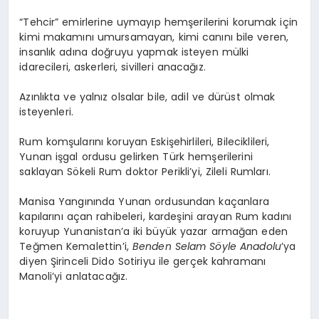
“Tehcir” emirlerine uymayıp hemşerilerini korumak için
kimi makamını umursamayan, kimi canını bile veren,
insanlık adına doğruyu yapmak isteyen mülki
idarecileri, askerleri, sivilleri anacağız.
Azınlıkta ve yalnız olsalar bile, adil ve dürüst olmak
isteyenleri.
Rum komşularını koruyan Eskişehirlileri, Bileciklileri,
Yunan işgal ordusu gelirken Türk hemşerilerini
saklayan Sökeli Rum doktor Perikli’yi, Zileli Rumları.
Manisa Yangınında Yunan ordusundan kaçanlara
kapılarını açan rahibeleri, kardeşini arayan Rum kadını
koruyup Yunanistan’a iki büyük yazar armağan eden
Teğmen Kemalettin’i,
Benden Selam Söyle Anadolu
’ya
diyen Şirinceli Dido Sotiriyu ile gerçek kahramanı
Manoli’yi anlatacağız.