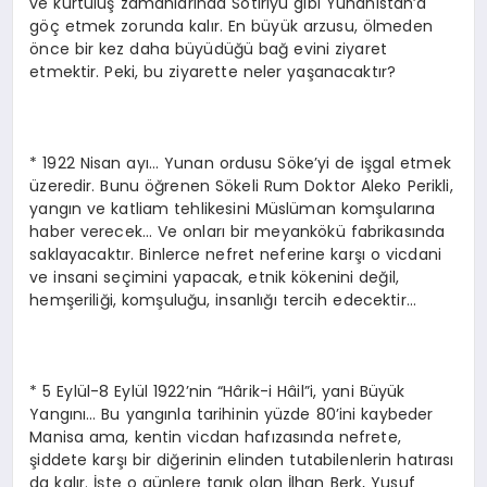
ve kurtuluş zamanlarında Sotiriyu gibi Yunanistan’a
göç etmek zorunda kalır. En büyük arzusu, ölmeden
önce bir kez daha büyüdüğü bağ evini ziyaret
etmektir. Peki, bu ziyarette neler yaşanacaktır?
* 1922 Nisan ayı… Yunan ordusu Söke’yi de işgal etmek
üzeredir. Bunu öğrenen Sökeli Rum Doktor Aleko Perikli,
yangın ve katliam tehlikesini Müslüman komşularına
haber verecek… Ve onları bir meyankökü fabrikasında
saklayacaktır. Binlerce nefret neferine karşı o vicdani
ve insani seçimini yapacak, etnik kökenini değil,
hemşeriliği, komşuluğu, insanlığı tercih edecektir…
* 5 Eylül-8 Eylül 1922’nin “Hârik-i Hâil”i, yani Büyük
Yangını… Bu yangınla tarihinin yüzde 80’ini kaybeder
Manisa ama, kentin vicdan hafızasında nefrete,
şiddete karşı bir diğerinin elinden tutabilenlerin hatırası
da kalır. İşte o günlere tanık olan İlhan Berk, Yusuf