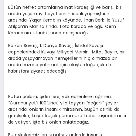
Bütün nefret ortamlarına inat kardeşliği ve barışı, bir
arada yaşamayı hayatlarının ideali yapmışların
arasında; Yaşar Kemal’in köyünde, İlhan Berk ile Yusuf
Atılgan’ın Manisa’sında, Toto Karaca ve oğlu Cem
Karaca’nın İstanbul’unda dolaşacağız.
Balkan Savaşı, 1. Dünya Savaşı, İstiklal Savaşı
cephelerindeki Kuvayı Milliyeci Mersinli Mitat Bey’in, bir
arada yaşayamayan hemşerilerini hiç olmazsa bir
arada huzurla yatırmak için oluşturduğu çok dinli
kabristanı ziyaret edeceğiz.
Bütün acılara, gidenlere, yok edilenlere rağmen;
“Cumhuriyet”i 100’üncü yıla taşıyan “değerli” şeyler
arasında, onların insanlık mirasının, bugün azınlık da
görülseler, kuşak kuşak günümüze kadar taşınabilmesi
de yatıyor. İşte biz onları anlatacağız.
Bu öykülerimiz, en umutsuz anlarda insanlık