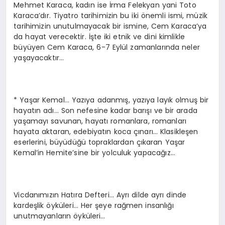
Mehmet Karaca, kadın ise İrma Felekyan yani Toto
Karaca’dır. Tiyatro tarihimizin bu iki önemli ismi, müzik
tarihimizin unutulmayacak bir ismine, Cem Karaca’ya
da hayat verecektir. İşte iki etnik ve dini kimlikle
büyüyen Cem Karaca, 6-7 Eylül zamanlarında neler
yaşayacaktır…
* Yaşar Kemal… Yazıya adanmış, yazıya layık olmuş bir
hayatın adı… Son nefesine kadar barışı ve bir arada
yaşamayı savunan, hayatı romanlara, romanları
hayata aktaran, edebiyatın koca çınarı… Klasikleşen
eserlerini, büyüdüğü topraklardan çıkaran Yaşar
Kemal’in Hemite’sine bir yolculuk yapacağız…
Vicdanımızın Hatıra Defteri… Ayrı dilde ayrı dinde
kardeşlik öyküleri… Her şeye rağmen insanlığı
unutmayanların öyküleri…