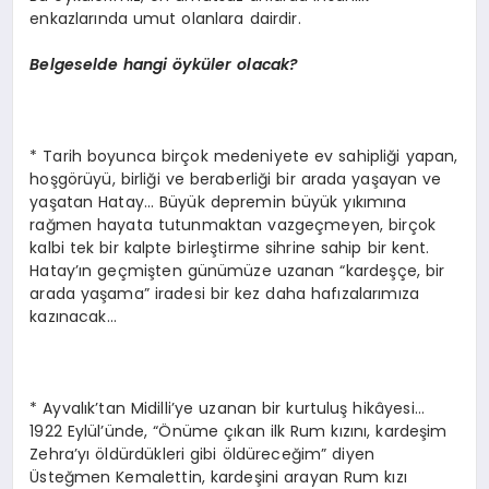
enkazlarında umut olanlara dairdir.
Belgeselde hangi öyküler olacak?
* Tarih boyunca birçok medeniyete ev sahipliği yapan,
hoşgörüyü, birliği ve beraberliği bir arada yaşayan ve
yaşatan Hatay… Büyük depremin büyük yıkımına
rağmen hayata tutunmaktan vazgeçmeyen, birçok
kalbi tek bir kalpte birleştirme sihrine sahip bir kent.
Hatay’ın geçmişten günümüze uzanan “kardeşçe, bir
arada yaşama” iradesi bir kez daha hafızalarımıza
kazınacak…
* Ayvalık’tan Midilli’ye uzanan bir kurtuluş hikâyesi…
1922 Eylül’ünde, “Önüme çıkan ilk Rum kızını, kardeşim
Zehra’yı öldürdükleri gibi öldüreceğim” diyen
Üsteğmen Kemalettin, kardeşini arayan Rum kızı