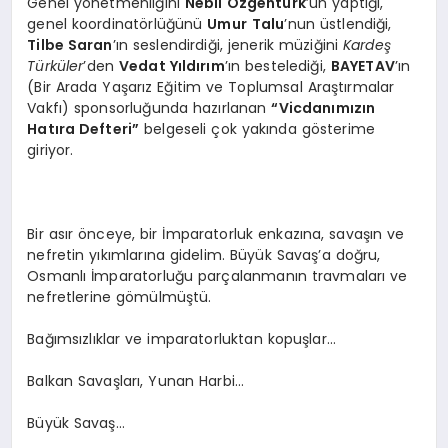
Genel yönetmenliğini
Nebil Özgentürk
’ün yaptığı,
genel koordinatörlüğünü
Umur
Talu
’nun üstlendiği,
Tilbe Saran
’ın seslendirdiği, jenerik müziğini
Kardeş
Türküler
’den
Vedat Yıldırım
’ın bestelediği,
BAYETAV
’ın
(Bir Arada Yaşarız Eğitim ve Toplumsal Araştırmalar
Vakfı) sponsorluğunda hazırlanan
“Vicdanımızın
Hatıra Defteri”
belgeseli çok yakında gösterime
giriyor.
Bir asır önceye, bir İmparatorluk enkazına, savaşın ve
nefretin yıkımlarına gidelim. Büyük Savaş’a doğru,
Osmanlı İmparatorluğu parçalanmanın travmaları ve
nefretlerine gömülmüştü.
Bağımsızlıklar ve imparatorluktan kopuşlar…
Balkan Savaşları, Yunan Harbi…
Büyük Savaş…