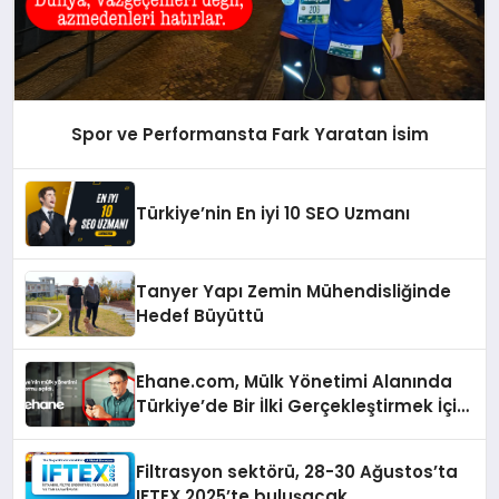
Spor ve Performansta Fark Yaratan İsim
Türkiye’nin En iyi 10 SEO Uzmanı
Tanyer Yapı Zemin Mühendisliğinde
Hedef Büyüttü
Ehane.com, Mülk Yönetimi Alanında
Türkiye’de Bir İlki Gerçekleştirmek İçin
Yayında
Filtrasyon sektörü, 28-30 Ağustos’ta
IFTEX 2025’te buluşacak