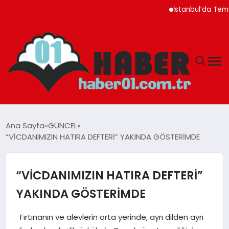
İstanbul’da Temmuz Ayı Fi
ANASAYFA
Ana Sayfa
GÜNCEL
“VİCDANIMIZIN HATIRA DEFTERİ” YAKINDA GÖSTERİMDE
ADANA
YAŞAM
“VİCDANIMIZIN HATIRA DEFTERİ”
YAKINDA GÖSTERİMDE
GÜNDEM
Fırtınanın ve alevlerin orta yerinde, ayrı dilden ayrı
MAGAZIN