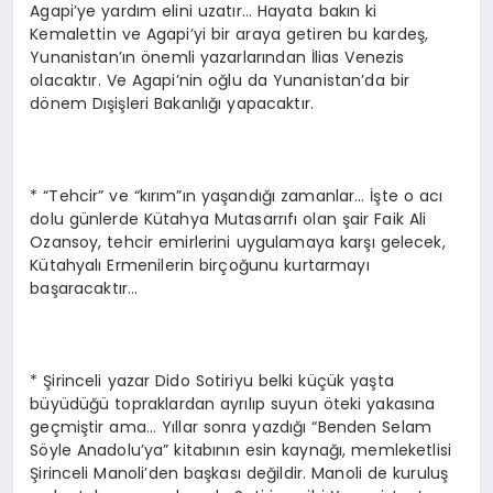
Agapi’ye yardım elini uzatır… Hayata bakın ki
Kemalettin ve Agapi’yi bir araya getiren bu kardeş,
Yunanistan’ın önemli yazarlarından İlias Venezis
olacaktır. Ve Agapi’nin oğlu da Yunanistan’da bir
dönem Dışişleri Bakanlığı yapacaktır.
* “Tehcir” ve “kırım”ın yaşandığı zamanlar… İşte o acı
dolu günlerde Kütahya Mutasarrıfı olan şair Faik Ali
Ozansoy, tehcir emirlerini uygulamaya karşı gelecek,
Kütahyalı Ermenilerin birçoğunu kurtarmayı
başaracaktır…
* Şirinceli yazar Dido Sotiriyu belki küçük yaşta
büyüdüğü topraklardan ayrılıp suyun öteki yakasına
geçmiştir ama… Yıllar sonra yazdığı “Benden Selam
Söyle Anadolu’ya” kitabının esin kaynağı, memleketlisi
Şirinceli Manoli’den başkası değildir. Manoli de kuruluş