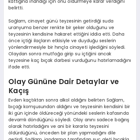
kattığına inandığı için onu öldürmeye karar verdiğini
belirtti.
Sağlam, cinayet günü teyzesinin getirdiği suda
uranyuma benzer renkte bir şeker olduğunu ve
teyzesinin kendisine hakaret ettiğini iddia etti. Daha
önce içtiği ilaçların etkisiyle ve duyduğu seslerin
yönlendirmesiyle bir hınçla cinayeti işlediğini söyledi.
Olaydan sonra mutfağa girip su içtiğini ancak
teyzesine kaç bıçak darbesi vurduğunu hatırlamadığını
ifade etti.
Olay Gününe Dair Detaylar ve
Kaçış
Evden kaçtıktan sonra alkol aldığını belirten Sağlam,
bıçağı komşusundan aldığını ve teyzesinin kendisini bir
iki gün içinde öldüreceği yönündeki seslerin kafasında
devamlı döndüğünü söyledi. Olay anını sadece bağırış
olarak hatırladığını ve ani bir kararla teyzesini
öldürdüğünü, önceden bir plan yapmadığını dile
getirdi. Sağlam, jandarma tarafından suç aleti bıçakla