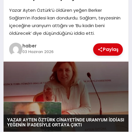
Yazar Ayten Öztürk’ü öldüren yeğen Berker
EĞITIM
Sağlam’ın ifadesi kan dondurdu. Sağlam, teyzesinin
içeceğine uranyum attığını ve ‘Bu kadın beni
TEKNOLOJI
öldürecek’ diye düşündüğünü iddia etti.
haber
Paylaş
03 Haziran 2026