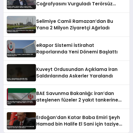
Coğrafyasını Vurguladı Terörsüz
Türkiye Vurgusu Yaptı
Selimiye Camii Ramazan’dan Bu
Yana 2 Milyon Ziyaretçi Ağırladı
eRapor Sistemi İstirahat
Raporlarında Yeni Dönemi Başlattı
Kuveyt Ordusundan Açıklama İran
Saldırılarında Askerler Yaralandı
BAE Savunma Bakanlığı: İran’dan
ateşlenen füzeler 2 yakıt tankerine
isabet etti 1 ölü 8 yaralı
Erdoğan’dan Katar Baba Emiri Şeyh
Hamad bin Halife El Sani için taziye
mesajı