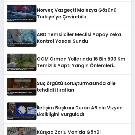
Norveç Vazgeçti Malezya Gözünü
Türkiye’ye Çevirebilir
ABD Temsilciler Meclisi Yapay Zeka
Kontrol Yasası Sundu
OGM Orman Yollarında 16 Bin 500 Km
Temizlik Yaptı Yangın Önlemleri
Artırıldı
Suç örgütü soruşturmasında aile
tehdidi itirafları
İletişim Başkanı Duran AB’nin Vizyon
Eksikliğini Vurguladı
Kürşad Zorlu Van’da Gönül