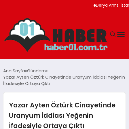
Derya Arms, İstanbul 
ANASAYFA
Ana Sayfa
Gündem
Yazar Ayten Öztürk Cinayetinde Uranyum İddiası Yeğenin
ADANA
İfadesiyle Ortaya Çıktı
YAŞAM
Yazar Ayten Öztürk Cinayetinde
GÜNDEM
Uranyum İddiası Yeğenin
İfadesiyle Ortaya Çıktı
MAGAZIN