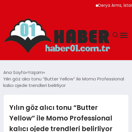
Derya Arms, İstanbul Pro
ANASAYFA
Ana Sayfa
Yaşam
Yılın göz alıcı tonu “Butter Yellow” ile Momo Professional
ADANA
kalıcı ojede trendleri belirliyor
YAŞAM
Yılın göz alıcı tonu “Butter
GÜNDEM
Yellow” ile Momo Professional
kalıcı ojede trendleri belirliyor
MAGAZIN