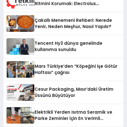
Ritmini Korumak: Electrolux
Cihazlarında Dürüst Teknik Destek
Deneyimi
Çakallı Menemeni Rehberi: Nerede
Yenir, Neden Meşhur, Nasıl Yapılır?
Tencent Hy3 dünya genelinde
kullanıma sunuldu
Mars Türkiye’den “Köpeğini İşe Götür
Haftası” çağrısı
Cesur Packaging, Mısır’daki Üretim
Üssünü Büyütüyor
Elektrikli Yerden Isıtma Seramik ve
Parke Zeminler İçin En Verimli
Çözümler