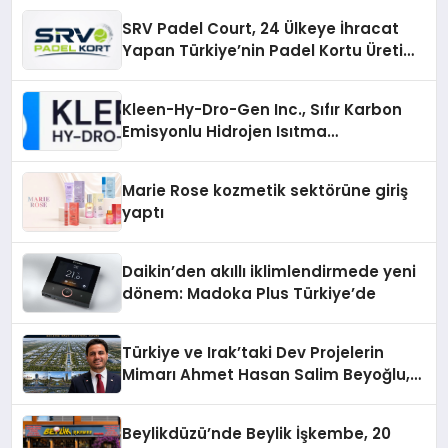
SRV Padel Court, 24 Ülkeye İhracat
Yapan Türkiye’nin Padel Kortu Üretim
Gücü
Kleen-Hy-Dro-Gen Inc., Sıfır Karbon
Emisyonlu Hidrojen Isıtma
Teknolojisinde ISO ve TSSA
Düzenleyici Onaylarını Aldı
Marie Rose kozmetik sektörüne giriş
yaptı
Daikin’den akıllı iklimlendirmede yeni
dönem: Madoka Plus Türkiye’de
Türkiye ve Irak’taki Dev Projelerin
Mimarı Ahmet Hasan Salim Beyoğlu,
10 Milyon Metrekarelik “Al Yusuf
Holding Industrial City” Projesini
Beylikdüzü’nde Beylik İşkembe, 20
Hayata Geçirecek