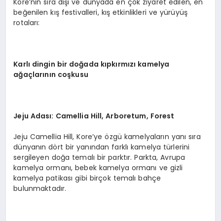
Kore’nin sıra dışı ve dünyada en çok ziyaret edilen, en
beğenilen kış festivalleri, kış etkinlikleri ve yürüyüş
rotaları:
Karlı dingin bir doğada kıpkırmızı kamelya
ağaçlarını
n co
şkusu
Jeju Adası
: Camellia Hill, Arboretum, Forest
Jeju Camellia Hill, Kore’ye özgü kamelyaların yanı sıra
dünyanın dört bir yanından farklı kamelya türlerini
sergileyen doğa temalı bir parktır. Parkta, Avrupa
kamelya ormanı, bebek kamelya ormanı ve gizli
kamelya patikası gibi birçok temalı bahçe
bulunmaktadır.