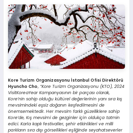
Kore Turizm Organizasyonu İstanbul Ofisi Direkt
ö
rü
Hyuncho Cho
,
“
Kore Turizm Organizasyonu (KTO), 2024
VisitKoreaYear Kampanyasının bir parçası olarak,
Kore
’
nin sahip olduğu kültü
rel de
ğerlerinin yanı sıra kış
mevsimindeki eşsiz doğanın keşfedilmesini de
ö
nemsemektedir. Her mevsim farklı güzelliklere sahip
Kore
’
de, Kış mevsimi de gezginler için oldukça tatmin
edici. Karla kaplı
festivaller,
şehir etkinlikleri ve milli
parkların sıra dışı g
ö
rsellikleri eşliğinde seyahatseverler