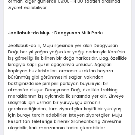
orman, diğer günlerde 09:00-14:00 saatleri arasında
ziyaret edilebiliyor.
Jeollabuk-do Muju : Deogyusan Milli Parkı
Jeollabuk-do ili, Muju ilçesinde yer alan Deogyusan
Dağı, her yıl yağan yoğun kar yağışı nedeniyle Kore’nin
kış görselliği ile bilinen bir doğa harikasıdır. Dağ, özellikle
kırağıyla kaplı güzel ağaçlarıyla ünlüdür. Ağaçları
kaplayan buz kristalleri, ormanın uzaktan beyaza
bürünmüş gibi görünmesini sağlar, yakından
baktığınızda ise pırıl pırıl parlayan büyüleyici bir
atmosfer oluşur. Deogyusan Dağı, özellikle trekking
meraklılarının kış aylarında ilk sırasında yer alır. Zirveye
ulaşmak için uzman bir yürüyüşçü olmanız
gerekmediğinden, tüm ziyaretçiler keyifli bir yürüyüş
için burayı tercih edebilirler. İsteyen ziyaretçiler, Muju
Resort’tan teleferiğe binerek Silcheonbong Zirvesi’ne
ulaşabilir, karlı manzaranın tadını çıkarabilirler.