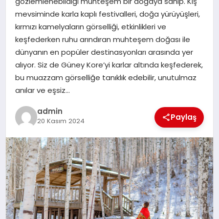
gözlemlenebildiği muhteşem bir doğaya sahip. Kış
mevsiminde karla kaplı festivalleri, doğa yürüyüşleri,
EĞITIM
kırmızı kamelyaların görselliği, etkinlikleri ve
keşfederken ruhu arındıran muhteşem doğası ile
TEKNOLOJI
dünyanın en popüler destinasyonları arasında yer
alıyor. Siz de Güney Kore’yi karlar altında keşfederek,
bu muazzam görselliğe tanıklık edebilir, unutulmaz
anılar ve eşsiz…
admin
Paylaş
20 Kasım 2024