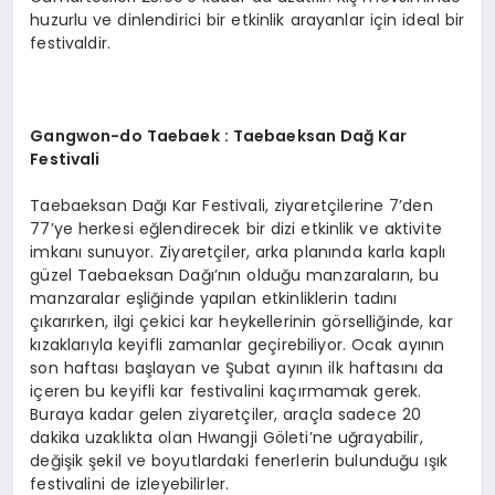
huzurlu ve dinlendirici bir etkinlik arayanlar için ideal bir
festivaldir.
Gangwon-do Taebaek : Taebaeksan Dağ
Kar
Festivali
Taebaeksan Dağı Kar Festivali, ziyaretçilerine 7’den
77’ye herkesi eğlendirecek bir dizi etkinlik ve aktivite
imkanı sunuyor. Ziyaretçiler, arka planında karla kaplı
güzel Taebaeksan Dağı’nın olduğu manzaraların, bu
manzaralar eşliğinde yapılan etkinliklerin tadını
çıkarırken, ilgi çekici kar heykellerinin görselliğinde, kar
kızaklarıyla keyifli zamanlar geçirebiliyor. Ocak ayının
son haftası başlayan ve Şubat ayının ilk haftasını da
içeren bu keyifli kar festivalini kaçırmamak gerek.
Buraya kadar gelen ziyaretçiler, araçla sadece 20
dakika uzaklıkta olan Hwangji Göleti’ne uğrayabilir,
değişik şekil ve boyutlardaki fenerlerin bulunduğu ışık
festivalini de izleyebilirler.