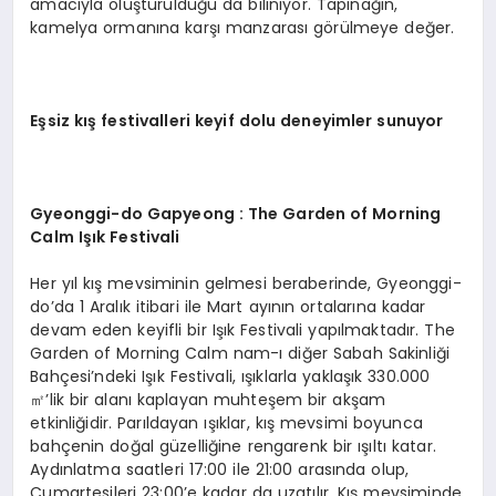
amacıyla oluşturulduğu da biliniyor. Tapınağın,
kamelya ormanına karşı manzarası görülmeye değer.
Eşsiz kış festivalleri keyif dolu deneyimler sunuyor
Gyeonggi-
do Gapyeong : The Garden of Morning
Calm I
şı
k Festivali
Her yıl kış mevsiminin gelmesi beraberinde, Gyeonggi-
do’da 1 Aralık itibari ile Mart ayının ortalarına kadar
devam eden keyifli bir Işık Festivali yapılmaktadır. The
Garden of Morning Calm nam-ı diğer Sabah Sakinliği
Bahçesi’ndeki Işık Festivali, ışıklarla yaklaşık 330.000
㎡’lik bir alanı kaplayan muhteşem bir akşam
etkinliğidir. Parıldayan ışıklar, kış mevsimi boyunca
bahçenin doğal güzelliğine rengarenk bir ışıltı katar.
Aydınlatma saatleri 17:00 ile 21:00 arasında olup,
Cumartesileri 23:00’e kadar da uzatılır. Kış mevsiminde