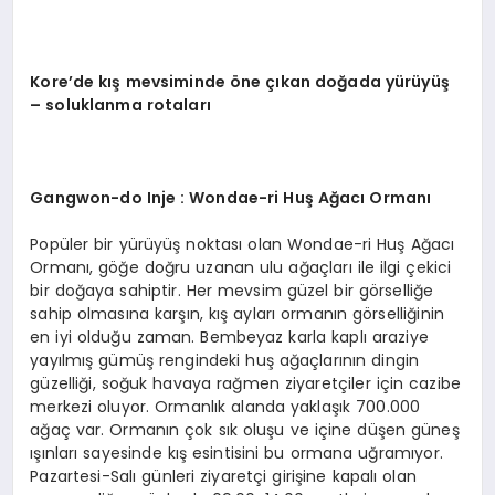
Kore
’
de kış mevsiminde
ö
ne çı
kan
doğ
ada
yürüyüş
– soluklanma rotaları
Gangwon
-do Inje : Wondae-ri Huş Ağacı Ormanı
Popüler bir yürüyüş noktası olan Wondae-ri Huş Ağacı
Ormanı, göğe doğru uzanan ulu ağaçları ile ilgi çekici
bir doğaya sahiptir. Her mevsim güzel bir görselliğe
sahip olmasına karşın, kış ayları ormanın görselliğinin
en iyi olduğu zaman. Bembeyaz karla kaplı araziye
yayılmış gümüş rengindeki huş ağaçlarının dingin
güzelliği, soğuk havaya rağmen ziyaretçiler için cazibe
merkezi oluyor. Ormanlık alanda yaklaşık 700.000
ağaç var. Ormanın çok sık oluşu ve içine düşen güneş
ışınları sayesinde kış esintisini bu ormana uğramıyor.
Pazartesi-Salı günleri ziyaretçi girişine kapalı olan