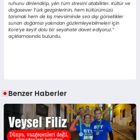
ruhunu dinlendirip, yılın tüm stresini atabilirler. Kültür ve
doğ
asever T
ürk gezginlerinin, hem kültürümüzü
tanımak hem de kış mevsiminde sı
ra d
ışı g
ö
rsellikler
sunan doğamızı yakından g
ö
zlemleyebilmeleri iç
in
Kore
’
ye keyif dolu bir seyahate davet ediyoruz.”
açıklamasında bulundu.
Benzer Haberler