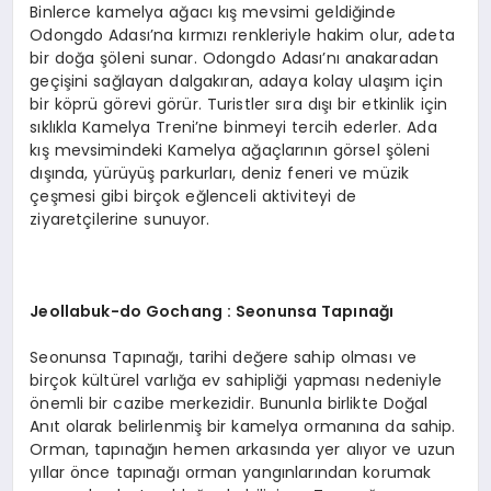
Binlerce kamelya ağacı kış mevsimi geldiğinde
Odongdo Adası’na kırmızı renkleriyle hakim olur, adeta
bir doğa şöleni sunar. Odongdo Adası’nı anakaradan
geçişini sağlayan dalgakıran, adaya kolay ulaşım için
bir köprü görevi görür. Turistler sıra dışı bir etkinlik için
sıklıkla Kamelya Treni’ne binmeyi tercih ederler. Ada
kış mevsimindeki Kamelya ağaçlarının görsel şöleni
dışında, yürüyüş parkurları, deniz feneri ve müzik
çeşmesi gibi birçok eğlenceli aktiviteyi de
ziyaretçilerine sunuyor.
Jeollabuk-do Gochang : Seonunsa Tap
ınağı
Seonunsa Tapınağı, tarihi değere sahip olması ve
birçok kültürel varlığa ev sahipliği yapması nedeniyle
önemli bir cazibe merkezidir. Bununla birlikte Doğal
Anıt olarak belirlenmiş bir kamelya ormanına da sahip.
Orman, tapınağın hemen arkasında yer alıyor ve uzun
yıllar önce tapınağı orman yangınlarından korumak