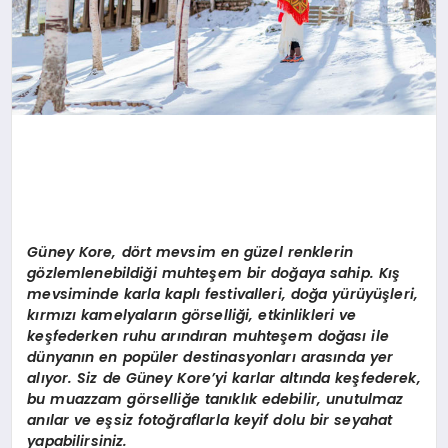
Gü
ney Kore, d
ö
rt mevsim en güzel renklerin
g
ö
zlemlenebildiği muhteşem bir doğaya sahip. Kış
mevsiminde karla kaplı festivalleri, doğ
a y
ürüyüşleri,
kırmızı kamelyaların g
ö
rselliği, etkinlikleri ve
keşfederken ruhu arındıran muhteş
em do
ğası ile
dünyanı
n en pop
üler destinasyonları arasında yer
alıyor. Siz de Güney Kore
’
yi karlar altında keşfederek,
bu muazzam g
ö
rselliğ
e tan
ıklık edebilir, unutulmaz
anılar ve eşsiz fotoğraflarla keyif dolu bir seyahat
yapabilirsiniz.