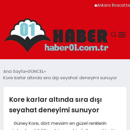
Ankara İhracatta Rekor Kı
ANASAYFA
Ana Sayfa
GÜNCEL
Kore karlar altında sıra dışı seyahat deneyimi sunuyor
ADANA
YAŞAM
Kore karlar altında sıra dışı
seyahat deneyimi sunuyor
GÜNDEM
Güney Kore, dört mevsim en güzel renklerin
MAGAZIN