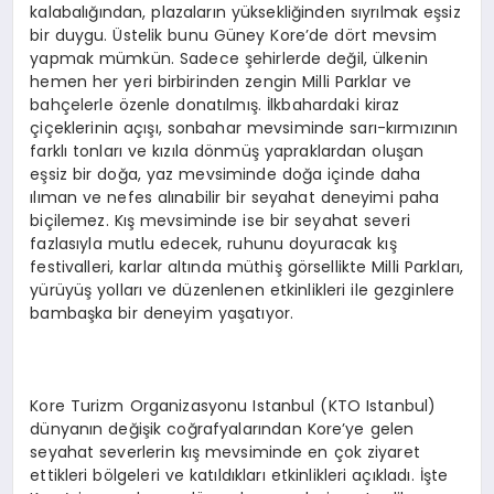
kalabalığından, plazaların yüksekliğinden sıyrılmak eşsiz
bir duygu. Üstelik bunu Güney Kore’de dört mevsim
yapmak mümkün. Sadece şehirlerde değil, ülkenin
hemen her yeri birbirinden zengin Milli Parklar ve
bahçelerle özenle donatılmış. İlkbahardaki kiraz
çiçeklerinin açışı, sonbahar mevsiminde sarı-kırmızının
farklı tonları ve kızıla dönmüş yapraklardan oluşan
eşsiz bir doğa, yaz mevsiminde doğa içinde daha
ılıman ve nefes alınabilir bir seyahat deneyimi paha
biçilemez. Kış mevsiminde ise bir seyahat severi
fazlasıyla mutlu edecek, ruhunu doyuracak kış
festivalleri, karlar altında müthiş görsellikte Milli Parkları,
yürüyüş yolları ve düzenlenen etkinlikleri ile gezginlere
bambaşka bir deneyim yaşatıyor.
Kore Turizm Organizasyonu Istanbul (KTO Istanbul)
dünyanın değişik coğrafyalarından Kore’ye gelen
seyahat severlerin kış mevsiminde en çok ziyaret
ettikleri bölgeleri ve katıldıkları etkinlikleri açıkladı. İşte