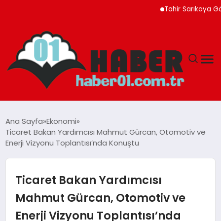
Tahir Sarıkaya Gözaltı
ANASAYFA
Ana Sayfa
Ekonomi
Ticaret Bakan Yardımcısı Mahmut Gürcan, Otomotiv ve
ADANA
Enerji Vizyonu Toplantısı’nda Konuştu
YAŞAM
Ticaret Bakan Yardımcısı
GÜNDEM
Mahmut Gürcan, Otomotiv ve
Enerji Vizyonu Toplantısı’nda
MAGAZIN