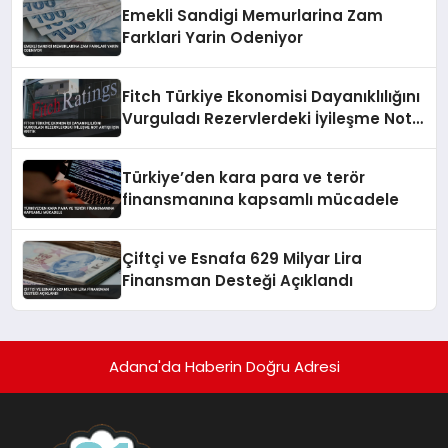
Emekli Sandigi Memurlarina Zam
Farklari Yarin Odeniyor
Fitch Türkiye Ekonomisi Dayanıklılığını
Vurguladı Rezervlerdeki İyileşme Not
Artışı İçin Kritik
Türkiye’den kara para ve terör
finansmanına kapsamlı mücadele
Çiftçi ve Esnafa 629 Milyar Lira
Finansman Desteği Açıklandı
Adana'da Haberin Doğru Adresi