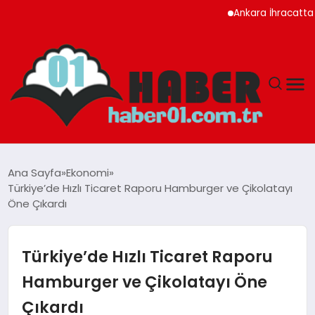
Ankara İhracatta Rekor K
ANASAYFA
Ana Sayfa
Ekonomi
Türkiye’de Hızlı Ticaret Raporu Hamburger ve Çikolatayı
ADANA
Öne Çıkardı
YAŞAM
Türkiye’de Hızlı Ticaret Raporu
GÜNDEM
Hamburger ve Çikolatayı Öne
Çıkardı
MAGAZIN