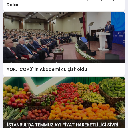
Dolar
YÖK, ‘COP31’in Akademik Elçisi’ oldu