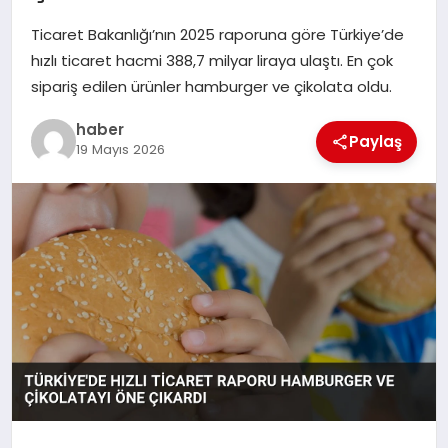
Ticaret Bakanlığı’nın 2025 raporuna göre Türkiye’de
EĞITIM
hızlı ticaret hacmi 388,7 milyar liraya ulaştı. En çok
sipariş edilen ürünler hamburger ve çikolata oldu.
TEKNOLOJI
haber
Paylaş
19 Mayıs 2026