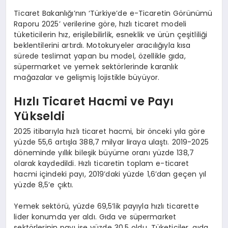
Ticaret Bakanlığı’nın ‘Türkiye’de e-Ticaretin Görünümü
Raporu 2025’ verilerine göre, hızlı ticaret modeli
tüketicilerin hız, erişilebilirlik, esneklik ve ürün çeşitliliği
beklentilerini artırdı. Motokuryeler aracılığıyla kısa
sürede teslimat yapan bu model, özellikle gıda,
süpermarket ve yemek sektörlerinde karanlık
mağazalar ve gelişmiş lojistikle büyüyor.
Hızlı Ticaret Hacmi ve Payı
Yükseldi
2025 itibarıyla hızlı ticaret hacmi, bir önceki yıla göre
yüzde 55,6 artışla 388,7 milyar liraya ulaştı. 2019-2025
döneminde yıllık bileşik büyüme oranı yüzde 138,7
olarak kaydedildi. Hızlı ticaretin toplam e-ticaret
hacmi içindeki payı, 2019’daki yüzde 1,6’dan geçen yıl
yüzde 8,5’e çıktı.
Yemek sektörü, yüzde 69,5’lik payıyla hızlı ticarette
lider konumda yer aldı. Gıda ve süpermarket
sektörlerinin payı ise yüzde 30,5 oldu. Tüketiciler, gıda