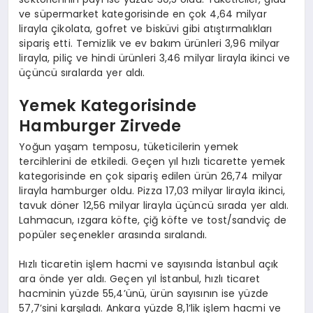
ve süpermarket kategorisinde en çok 4,64 milyar
lirayla çikolata, gofret ve bisküvi gibi atıştırmalıkları
sipariş etti. Temizlik ve ev bakım ürünleri 3,96 milyar
lirayla, piliç ve hindi ürünleri 3,46 milyar lirayla ikinci ve
üçüncü sıralarda yer aldı.
Yemek Kategorisinde
Hamburger Zirvede
Yoğun yaşam temposu, tüketicilerin yemek
tercihlerini de etkiledi. Geçen yıl hızlı ticarette yemek
kategorisinde en çok sipariş edilen ürün 26,74 milyar
lirayla hamburger oldu. Pizza 17,03 milyar lirayla ikinci,
tavuk döner 12,56 milyar lirayla üçüncü sırada yer aldı.
Lahmacun, ızgara köfte, çiğ köfte ve tost/sandviç de
popüler seçenekler arasında sıralandı.
Hızlı ticaretin işlem hacmi ve sayısında İstanbul açık
ara önde yer aldı. Geçen yıl İstanbul, hızlı ticaret
hacminin yüzde 55,4’ünü, ürün sayısının ise yüzde
57,7’sini karşıladı. Ankara yüzde 8,1’lik işlem hacmi ve