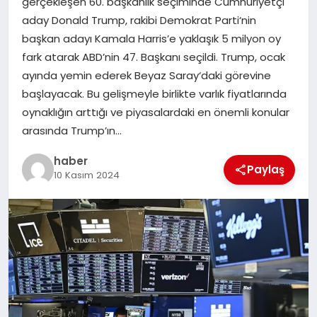
gerçekleşen 60. başkanlık seçiminde Cumhuriyetçi
aday Donald Trump, rakibi Demokrat Parti‘nin
EĞITIM
başkan adayı Kamala Harris’e yaklaşık 5 milyon oy
fark atarak ABD’nin 47. Başkanı seçildi. Trump, ocak
TEKNOLOJI
ayında yemin ederek Beyaz Saray‘daki görevine
başlayacak. Bu gelişmeyle birlikte varlık fiyatlarında
oynaklığın arttığı ve piyasalardaki en önemli konular
arasında Trump’ın…
haber
Paylaş
10 Kasım 2024