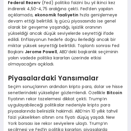
Federal Rezerv
(Fed) politika faizini bu yıl ikinci kez
indirerek 4,50-4,75 aralığına çekti. Fed’den yapılan
açıklamada,
ekonomik faaliyetin
hızla genişlemeye
devam ettiği belirtildi. İş gücü piyasasında ise genel
olarak bir gevşeme yaşandığı, işsizlik oranının
yükseldiği ancak düşük seviyelerde seyrettiği ifade
edildi. Enflasyonun hedefe doğru ilerlediği ancak bir
miktar yüksek seyrettiği belirtildi. Toplantı sonrası Fed
Başkanı
Jerome Powell
, ABD’deki başkanlık seçiminin
yakın vadede politika kararları üzerinde etkisi
olmayacağını açıkladı.
Piyasalardaki Yansımalar
Seçim sonuçlarının ardından kripto para, dolar ve hisse
senetlerindeki yükselişler gözlemlendi. Özellikle
Bitcoin
fiyatının rekor tazelemesi dikkat çekti. Trump’ın
uygulayabileceği politikalar nedeniyle kripto para
piyasalarında belirsizlik hakimdi. ABD’nin 10 yıllık tahvil
faizi yükselirken altının ons fiyatı düşüş yaşadı. New
York borsası ise rekor seviyelere ulaştı. Trump’ın
seçilmesi ve Fed’in politika kararları, piyasalarda