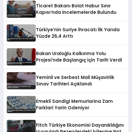
Ticaret Bakanı Bolat Habur Sınır
Kapısı’nda İncelemelerde Bulundu
Türkiye’nin Suriye İhracatı İlk Yarıda
Yüzde 26,4 Arttı
Bakan Uraloğlu Kalkınma Yolu
Projesi’nde Başlangıç İçin Tarih Verdi
Yeminli ve Serbest Mali Müşavirlik
Sınav Tarihleri Açıklandı
Emekli Sandigi Memurlarina Zam
Farklari Yarin Odeniyor
Fitch Türkiye Ekonomisi Dayanıklılığını
Vurguladı Rezervlerdeki İyileşme Not