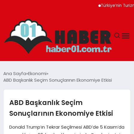
Türkiye’nin Turizm Gelir
ANASAYFA
Ana Sayfa
Ekonomi
ABD Başkanlık Seçim Sonuçlarının Ekonomiye Etkisi
ADANA
YAŞAM
ABD Başkanlık Seçim
Sonuçlarının Ekonomiye Etkisi
GÜNDEM
Donald Trump’ın Tekrar Seçilmesi ABD’de 5 Kasım’da
MAGAZIN