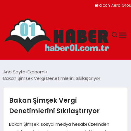
Falcon Aero Group, Küre
ANASAYFA
Ana Sayfa
Ekonomi
Bakan Şimşek Vergi Denetimlerini Sıkılaştırıyor
ADANA
YAŞAM
Bakan Şimşek Vergi
Denetimlerini Sıkılaştırıyor
GÜNDEM
Bakan Şimşek, sosyal medya hesabı üzerinden
MAGAZIN