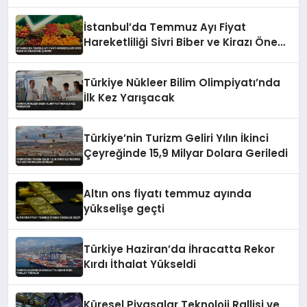
İstanbul’da Temmuz Ayı Fiyat
Hareketliliği Sivri Biber ve Kirazı Öne
Çıkardı
Türkiye Nükleer Bilim Olimpiyatı’nda
İlk Kez Yarışacak
Türkiye’nin Turizm Geliri Yılın İkinci
Çeyreğinde 15,9 Milyar Dolara Geriledi
Altın ons fiyatı temmuz ayında
yükselişe geçti
Türkiye Haziran’da İhracatta Rekor
Kırdı İthalat Yükseldi
Küresel Piyasalar Teknoloji Rallisi ve