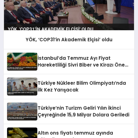
YÖK, ‘COP31’in Akademik Elçisi’ oldu
İstanbul’da Temmuz Ayı Fiyat
Hareketliliği Sivri Biber ve Kirazı Öne
Çıkardı
Türkiye Nükleer Bilim Olimpiyatı’nda
İlk Kez Yarışacak
Türkiye’nin Turizm Geliri Yılın İkinci
Çeyreğinde 15,9 Milyar Dolara Geriledi
Altın ons fiyatı temmuz ayında