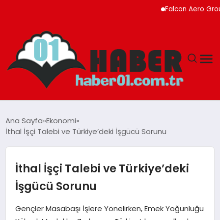
Falcon Aero Group, Kür
ANASAYFA
Ana Sayfa
Ekonomi
İthal İşçi Talebi ve Türkiye’deki İşgücü Sorunu
ADANA
YAŞAM
İthal İşçi Talebi ve Türkiye’deki
İşgücü Sorunu
GÜNDEM
Gençler Masabaşı İşlere Yönelirken, Emek Yoğunluğu
MAGAZIN