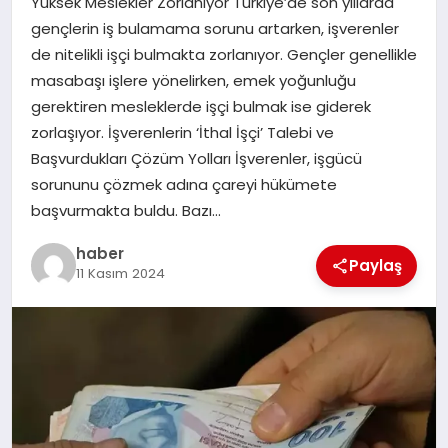
Yüksek Meslekler Zorlanıyor Türkiye’de son yıllarda
gençlerin iş bulamama sorunu artarken, işverenler
EĞITIM
de nitelikli işçi bulmakta zorlanıyor. Gençler genellikle
masabaşı işlere yönelirken, emek yoğunluğu
TEKNOLOJI
gerektiren mesleklerde işçi bulmak ise giderek
zorlaşıyor. İşverenlerin ‘İthal İşçi’ Talebi ve
Başvurdukları Çözüm Yolları İşverenler, işgücü
sorununu çözmek adına çareyi hükümete
başvurmakta buldu. Bazı…
haber
Paylaş
11 Kasım 2024