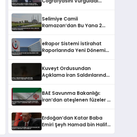
Coğrafyasını Vurguladı
Terörsüz Türkiye Vurgusu
Yaptı
Selimiye Camii
Ramazan’dan Bu Yana 2
Milyon Ziyaretçi Ağırladı
eRapor Sistemi İstirahat
Raporlarında Yeni Dönemi
Başlattı
Kuveyt Ordusundan
Açıklama İran Saldırılarında
Askerler Yaralandı
BAE Savunma Bakanlığı:
İran’dan ateşlenen füzeler 2
yakıt tankerine isabet etti 1
ölü 8 yaralı
Erdoğan’dan Katar Baba
Emiri Şeyh Hamad bin Halife
El Sani için taziye mesajı