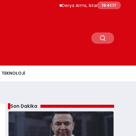
Derya Arms, İstanbul Prohunt 2026’da yeni 
19:41:18
TEKNOLOJI
Son Dakika