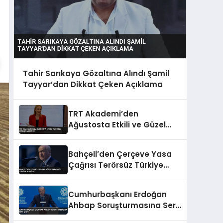
Tahir Sarıkaya Gözaltına Alındı Şamil
Tayyar’dan Dikkat Çeken Açıklama
TRT Akademi’den
Ağustosta Etkili ve Güzel
Konuşma Eğitimi
Bahçeli’den Çerçeve Yasa
Çağrısı Terörsüz Türkiye
Vurgusu
Cumhurbaşkanı Erdoğan
Ahbap Soruşturmasına Sert
Çıktı