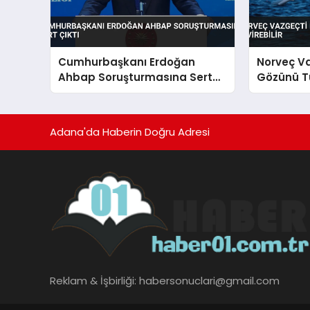
Cumhurbaşkanı Erdoğan
Norveç V
Ahbap Soruşturmasına Sert
Gözünü Tü
Çıktı
Adana'da Haberin Doğru Adresi
Reklam & İşbirliği:
habersonuclari@gmail.com