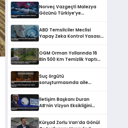
Norveç Vazgeçti Malezya
Gözünü Türkiye’ye
Çevirebilir
ABD Temsilciler Meclisi
Yapay Zeka Kontrol Yasası
Sundu
OGM Orman Yollarında 16
Bin 500 Km Temizlik Yaptı
Yangın Önlemleri Artırıldı
Suç örgütü
soruşturmasında aile
tehdidi itirafları
İletişim Başkanı Duran
AB’nin Vizyon Eksikliğini
Vurguladı
Kürşad Zorlu Van’da Gönül